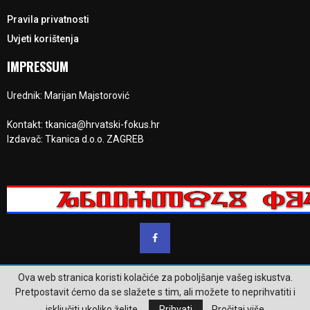
Pravila privatnosti
Uvjeti korištenja
IMPRESSUM
Urednik: Marijan Majstorović
Kontakt: tkanica@hrvatski-fokus.hr
Izdavač: Tkanica d.o.o. ZAGREB
Ova web stranica koristi kolačiće za poboljšanje vašeg iskustva.
@2023 - www.hrvatski-fokus.hr. Sva prava su zadržana.
Pretpostavit ćemo da se slažete s tim, ali možete to neprihvatiti i
isključiti ukoliko želite.
Prihvati
Pročitaj više
Pravila privatnosti
Uvjeti korištenja