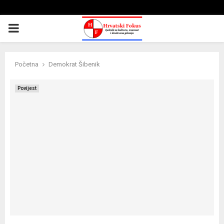
PRIMARY
MENU
Početna
Demokrat Šibenik
Povijest