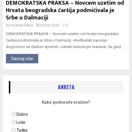
DEMOKRATSKA PRAKSA – Novcem uzetim od
Hrvata beogradska čaršija podmićivala je
Srbe u Dalmaciji
by
hrvatski-fokus
09/06/2026
0
DEMOKRATSKA PRAKSA – Novcem uzetim od Hrvata beogradska
čaršija podmićivala je Srbe u Dalmaciji. »Radikalski kaponje
dogovorno sa vladom spremili i udesili nedostojni manevar, da glad...
Saznaj više
ANKETA
Kako podnosite vrućine?
Dobro
Loše
Teško