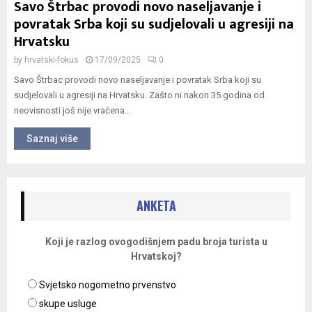
Savo Štrbac provodi novo naseljavanje i
povratak Srba koji su sudjelovali u agresiji na
Hrvatsku
by
hrvatski-fokus
17/09/2025
0
Savo Štrbac provodi novo naseljavanje i povratak Srba koji su
sudjelovali u agresiji na Hrvatsku. Zašto ni nakon 35 godina od
neovisnosti još nije vraćena...
Saznaj više
ANKETA
Koji je razlog ovogodišnjem padu broja turista u
Hrvatskoj?
Svjetsko nogometno prvenstvo
skupe usluge