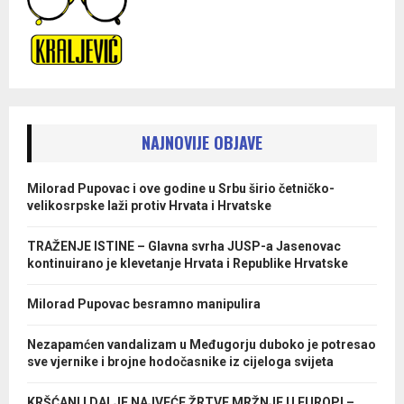
NAJNOVIJE OBJAVE
Milorad Pupovac i ove godine u Srbu širio četničko-
velikosrpske laži protiv Hrvata i Hrvatske
TRAŽENJE ISTINE – Glavna svrha JUSP-a Jasenovac
kontinuirano je klevetanje Hrvata i Republike Hrvatske
Milorad Pupovac besramno manipulira
Nezapamćen vandalizam u Međugorju duboko je potresao
sve vjernike i brojne hodočasnike iz cijeloga svijeta
KRŠĆANI I DALJE NAJVEĆE ŽRTVE MRŽNJE U EUROPI –