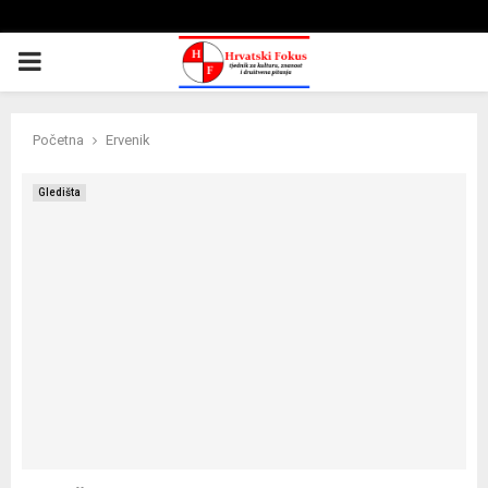
PRIMARY
MENU
Početna
Ervenik
Gledišta