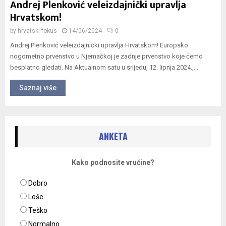
Andrej Plenković veleizdajnički upravlja
Hrvatskom!
by
hrvatski-fokus
14/06/2024
0
Andrej Plenković veleizdajnički upravlja Hrvatskom! Europsko
nogometno prvenstvo u Njemačkoj je zadnje prvenstvo koje ćemo
besplatno gledati. Na Aktualnom satu u srijedu, 12. lipnja 2024.,...
Saznaj više
ANKETA
Kako podnosite vrućine?
Dobro
Loše
Teško
Normalno