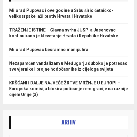
Milorad Pupovac i ove godine u Srbu širio četničko-
velikosrpske laži protiv Hrvata i Hrvatske
TRAŽENJE ISTINE – Glavna svrha JUSP-a Jasenovac
kontinuirano je klevetanje Hrvata i Republike Hrvatske
Milorad Pupovac besramno manipulira
Nezapamćen vandalizam u Međugorju duboko je potresao
sve vjernike i brojne hodočasnike iz cijeloga svijeta
KRŠĆANI I DALJE NAJVEĆE ŽRTVE MRŽNJE U EUROPI –
Europska komisija blokira poticanje remigracije na raznije
cijele Unije (3)
ARHIV