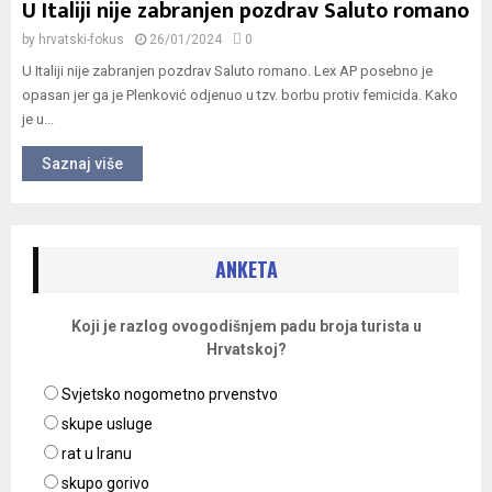
U Italiji nije zabranjen pozdrav Saluto romano
by
hrvatski-fokus
26/01/2024
0
U Italiji nije zabranjen pozdrav Saluto romano. Lex AP posebno je
opasan jer ga je Plenković odjenuo u tzv. borbu protiv femicida. Kako
je u...
Saznaj više
ANKETA
Koji je razlog ovogodišnjem padu broja turista u
Hrvatskoj?
Svjetsko nogometno prvenstvo
skupe usluge
rat u Iranu
skupo gorivo