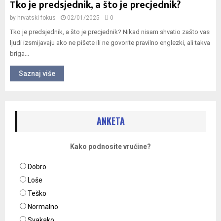
Tko je predsjednik, a što je precjednik?
by
hrvatski-fokus
02/01/2025
0
Tko je predsjednik, a što je precjednik? Nikad nisam shvatio zašto vas
ljudi izsmijavaju ako ne pišete ili ne govorite pravilno englezki, ali takva
briga...
Saznaj više
ANKETA
Kako podnosite vrućine?
Dobro
Loše
Teško
Normalno
Svakako