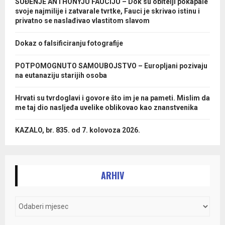
SUĐENJE ANTHONYJU FAUCIJU – Dok su obitelji pokapale
svoje najmilije i zatvarale tvrtke, Fauci je skrivao istinu i
privatno se naslađivao vlastitom slavom
Dokaz o falsificiranju fotografije
POTPOMOGNUTO SAMOUBOJSTVO – Europljani pozivaju
na eutanaziju starijih osoba
Hrvati su tvrdoglavi i govore što im je na pameti. Mislim da
me taj dio nasljeđa uvelike oblikovao kao znanstvenika
KAZALO, br. 835. od 7. kolovoza 2026.
ARHIV