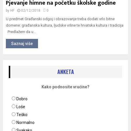
Pjevanje himne na početku školske godine
by
HF
02/12/2018
0
U predmet Građanski odgoj i obrazovanje treba dodati vrlo bitne
domene: građanska kultura, ljudske vrline te hrvatska kultura i tradicija
Predlažem da u...
Saznaj više
ANKETA
Kako podnosite vrućine?
Dobro
Loše
Teško
Normalno
Svakako