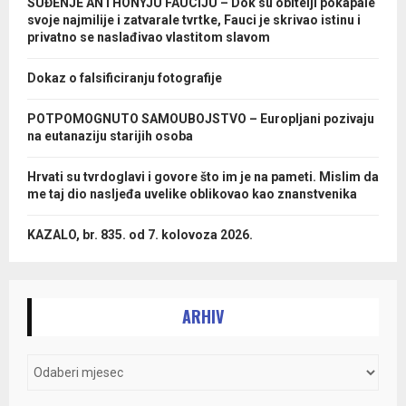
SUĐENJE ANTHONYJU FAUCIJU – Dok su obitelji pokapale
svoje najmilije i zatvarale tvrtke, Fauci je skrivao istinu i
privatno se naslađivao vlastitom slavom
Dokaz o falsificiranju fotografije
POTPOMOGNUTO SAMOUBOJSTVO – Europljani pozivaju
na eutanaziju starijih osoba
Hrvati su tvrdoglavi i govore što im je na pameti. Mislim da
me taj dio nasljeđa uvelike oblikovao kao znanstvenika
KAZALO, br. 835. od 7. kolovoza 2026.
ARHIV