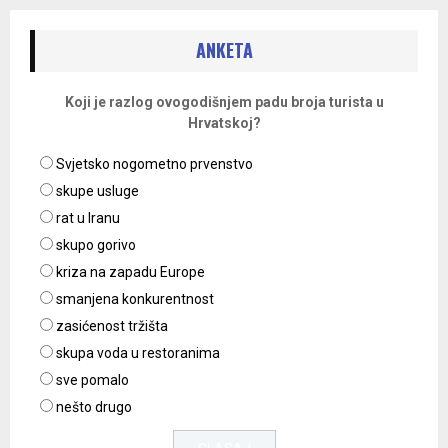
ANKETA
Koji je razlog ovogodišnjem padu broja turista u
Hrvatskoj?
Svjetsko nogometno prvenstvo
skupe usluge
rat u Iranu
skupo gorivo
kriza na zapadu Europe
smanjena konkurentnost
zasićenost tržišta
skupa voda u restoranima
sve pomalo
nešto drugo