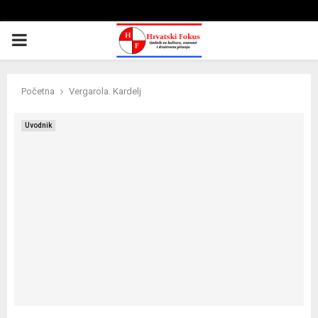
PRIMARY
MENU
Početna
Vergarola. Kardelj
Uvodnik