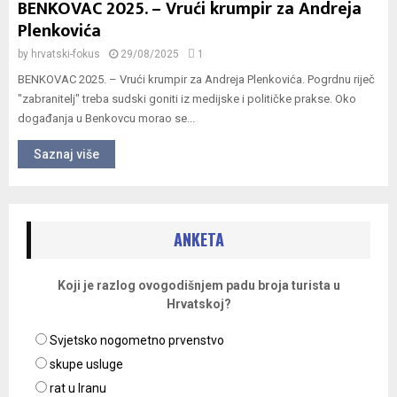
BENKOVAC 2025. – Vrući krumpir za Andreja
Plenkovića
by
hrvatski-fokus
29/08/2025
1
BENKOVAC 2025. – Vrući krumpir za Andreja Plenkovića. Pogrdnu riječ
"zabranitelj" treba sudski goniti iz medijske i političke prakse. Oko
događanja u Benkovcu morao se...
Saznaj više
ANKETA
Koji je razlog ovogodišnjem padu broja turista u
Hrvatskoj?
Svjetsko nogometno prvenstvo
skupe usluge
rat u Iranu