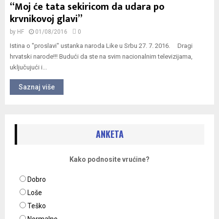
“Moj će tata sekiricom da udara po
krvnikovoj glavi”
by
HF
01/08/2016
0
Istina o "proslavi" ustanka naroda Like u Srbu 27. 7. 2016. Dragi
hrvatski narode!!! Budući da ste na svim nacionalnim televizijama,
uključujući i...
Saznaj više
ANKETA
Kako podnosite vrućine?
Dobro
Loše
Teško