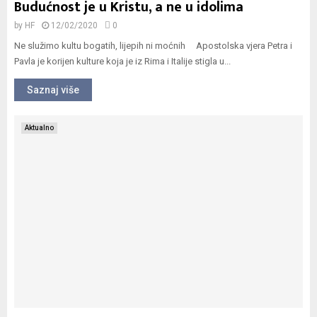
Budućnost je u Kristu, a ne u idolima
by
HF
12/02/2020
0
Ne služimo kultu bogatih, lijepih ni moćnih Apostolska vjera Petra i
Pavla je korijen kulture koja je iz Rima i Italije stigla u...
Saznaj više
Aktualno