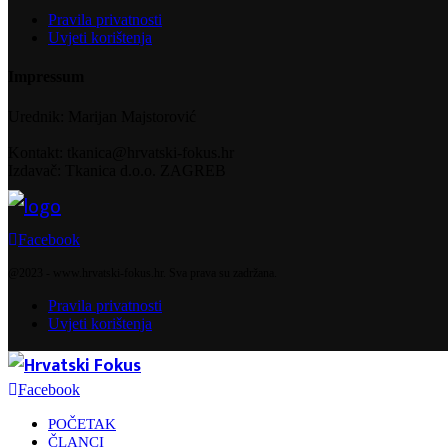
Pravila privatnosti
Uvjeti korištenja
Impressum
Urednik: Marijan Majstorović
Kontakt: tkanica@hrvatski-fokus.hr
Izdavač: Tkanica d.o.o. ZAGREB
Facebook
@2023 - www.hrvatski-fokus.hr. Sva prava su zadržana.
Pravila privatnosti
Uvjeti korištenja
Facebook
POČETAK
ČLANCI