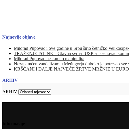
Najnovije objave
Milorad Pupovac i ove godine u Srbu širio četničko-velikosrpsk
TRAŽENJE ISTINE – Glavna svrha JUSP-a Jasenovac kontinuir
Milorad Pupovac besramno manipulira
Nezapamćen vandalizam u Međugorju duboko je potresao sve vjer
KRŠĆANI I DALJE NAJVEĆE ŽRTVE MRŽNJE U EUROPI – Europsk
ARHIV
ARHIV
Informacije