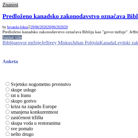
Znanost
Predloženo kanadsko zakonodavstvo označava Bibl
by
hrvatski-fokus
29/06/2026
29/06/2026
0
Predloženo kanadsko zakonodavstvo označava Bibliju kao "govor mržnje". Jeffree
Saznaj više
Biblija
govor mržnje
Jeffreey Miskus
Juhan Pohjola
Kanada
Levitski za
Anketa
Svjetsko nogometno prvenstvo
skupe usluge
rat u Iranu
skupo gorivo
kriza na zapadu Europe
smanjena konkurentnost
zasićenost tržišta
skupa voda u restoranima
sve pomalo
nešto drugo