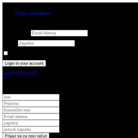
06/08/2026
Prijava / Registriraj se
Prijava
Username or email
Password
Keep me signed in until I sign out
Forgot your password?
X
Registracija