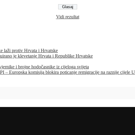
Vidi rezultat
e laži protiv Hrvata i Hrvatske
ano je klevetanje Hrvata i Republike Hrvatske
nike i brojne hodočasnike iz cijeloga svijeta
a komisija blokira poticanje remigracije na raznije cijele Un