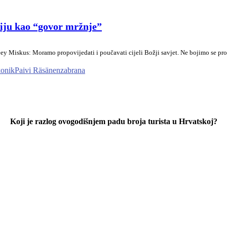
iju kao “govor mržnje”
y Miskus: Moramo propovijedati i poučavati cijeli Božji savjet. Ne bojimo se prog
konik
Paivi Räsänen
zabrana
Koji je razlog ovogodišnjem padu broja turista u Hrvatskoj?