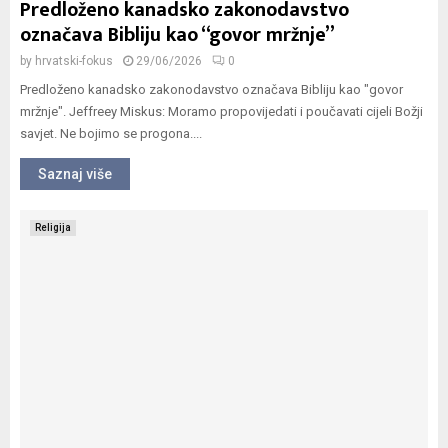
Predloženo kanadsko zakonodavstvo
označava Bibliju kao “govor mržnje”
by
hrvatski-fokus
29/06/2026
0
Predloženo kanadsko zakonodavstvo označava Bibliju kao "govor
mržnje". Jeffreey Miskus: Moramo propovijedati i poučavati cijeli Božji
savjet. Ne bojimo se progona....
Saznaj više
Religija