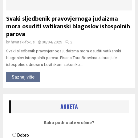
Svaki sljedbenik pravovjernoga judaizma
mora osuditi vatikanski blagoslov istospolnih
parova
by
hrvatski-fokus
30/04/2025
2
Svaki sljedbenik pravovjernoga judaizma mora osuditi vatikanski
blagoslov istospolnih parova. Pisana Tora židovima zabranjuje
istospolne odnose u Levitskom zakoniku...
Saznaj više
ANKETA
Kako podnosite vrućine?
Dobro