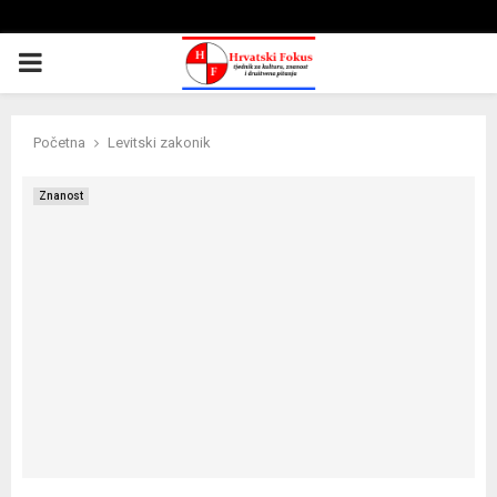
PRIMARY
MENU
Početna
Levitski zakonik
Znanost