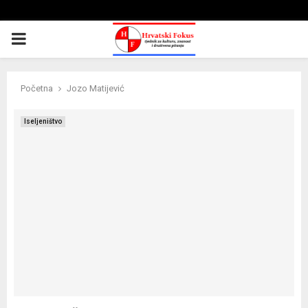
PRIMARY
MENU
Početna
Jozo Matijević
Iseljeništvo