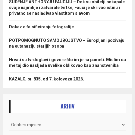
SUĐENJE ANTHONYJU FAUCIJU – Dok su obitelji pokapale
svoje najmilije i zatvarale tvrtke, Fauci je skrivao istinu i
privatno se naslađivao vlastitom slavom
Dokaz o falsificiranju fotografije
POTPOMOGNUTO SAMOUBOJSTVO – Europljani pozivaju
na eutanaziju starijih osoba
Hrvati su tvrdoglavi i govore što im je na pameti. Mislim da
me taj dio nasljeđa uvelike oblikovao kao znanstvenika
KAZALO, br. 835. od 7. kolovoza 2026.
ARHIV