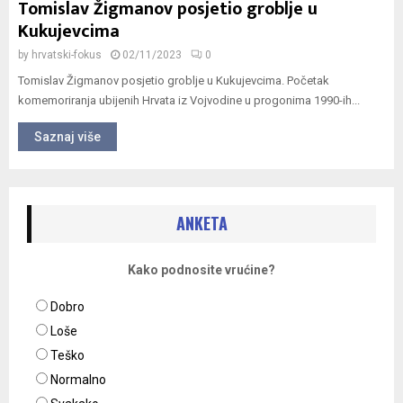
Tomislav Žigmanov posjetio groblje u
Kukujevcima
by
hrvatski-fokus
02/11/2023
0
Tomislav Žigmanov posjetio groblje u Kukujevcima. Početak
komemoriranja ubijenih Hrvata iz Vojvodine u progonima 1990-ih...
Saznaj više
ANKETA
Kako podnosite vrućine?
Dobro
Loše
Teško
Normalno