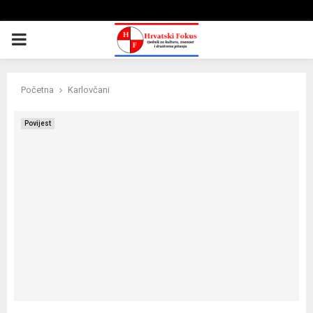
PRIMARY
MENU
Početna
Karlovčani
Povijest