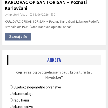
KARLOVAC OPISAN I ORISAN – Poznati
Karlovčani
by
hrvatski-fokus
16/06/2026
0
KARLOVAC OPISAN I ORISAN – Poznati Karlovčani. Iz knjige Rudolfa
Strohala oz 1906. "Grad Karlovac opisan i orisan"...
Saznaj više
ANKETA
Koji je razlog ovogodišnjem padu broja turista u
Hrvatskoj?
Svjetsko nogometno prvenstvo
skupe usluge
rat u Iranu
skupo gorivo