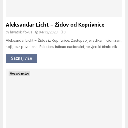
Aleksandar Licht – Židov od Koprivnice
by
hrvatski-fokus
04/12/2023
0
Aleksandar Licht – Židov iz Koprivnice. Zastupao je radikalni cionizam,
koji je uz povratak u Palestinu isticao nacionalni, ne vjerski čimbenik...
Saznaj više
Gospodarstvo