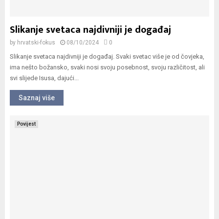
Slikanje svetaca najdivniji je događaj
by
hrvatski-fokus
08/10/2024
0
Slikanje svetaca najdivniji je događaj. Svaki svetac više je od čovjeka,
ima nešto božansko, svaki nosi svoju posebnost, svoju različitost, ali
svi slijede Isusa, dajući...
Saznaj više
Povijest