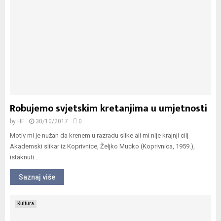
Robujemo svjetskim kretanjima u umjetnosti
by
HF
30/10/2017
0
Motiv mi je nužan da krenem u razradu slike ali mi nije krajnji cilj
Akademski slikar iz Koprivnice, Željko Mucko (Koprivnica, 1959.),
istaknuti...
Saznaj više
Kultura