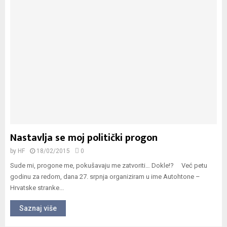
Nastavlja se moj politički progon
by
HF
18/02/2015
0
Sude mi, progone me, pokušavaju me zatvoriti… Dokle!? Već petu
godinu za redom, dana 27. srpnja organiziram u ime Autohtone –
Hrvatske stranke...
Saznaj više