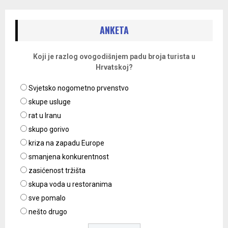
ANKETA
Koji je razlog ovogodišnjem padu broja turista u
Hrvatskoj?
Svjetsko nogometno prvenstvo
skupe usluge
rat u Iranu
skupo gorivo
kriza na zapadu Europe
smanjena konkurentnost
zasićenost tržišta
skupa voda u restoranima
sve pomalo
nešto drugo