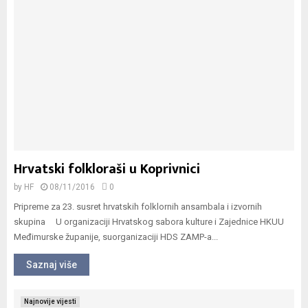
Hrvatski folkloraši u Koprivnici
by
HF
08/11/2016
0
Pripreme za 23. susret hrvatskih folklornih ansambala i izvornih
skupina U organizaciji Hrvatskog sabora kulture i Zajednice HKUU
Međimurske županije, suorganizaciji HDS ZAMP-a...
Saznaj više
Najnovije vijesti