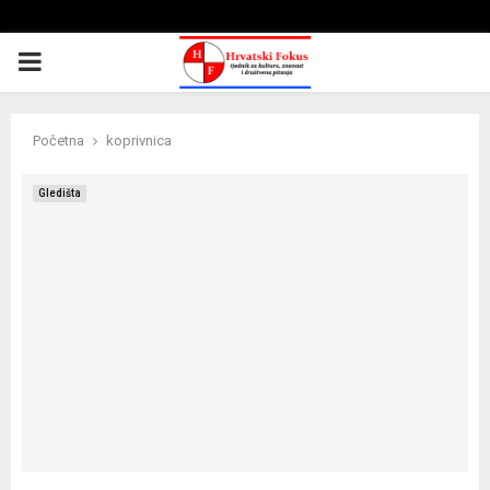
PRIMARY
MENU
Početna
koprivnica
Gledišta