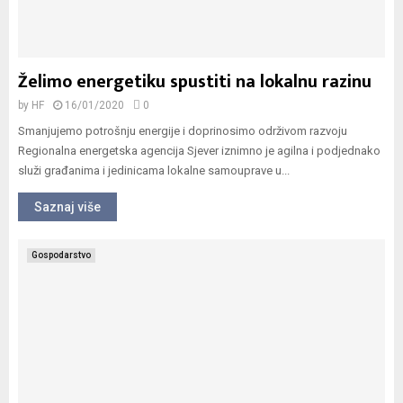
Želimo energetiku spustiti na lokalnu razinu
by
HF
16/01/2020
0
Smanjujemo potrošnju energije i doprinosimo održivom razvoju
Regionalna energetska agencija Sjever iznimno je agilna i podjednako
služi građanima i jedinicama lokalne samouprave u...
Saznaj više
Gospodarstvo