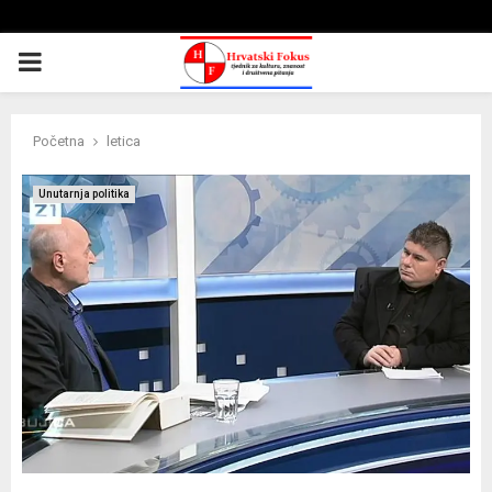
PRIMARY
MENU
Početna
letica
Unutarnja politika