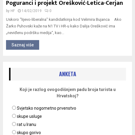
Poguranci i projekt Orešković-Letica-Cerjan
by
HF
14/02/2019
0
Uskoro "lijevo-liberalna" kandidatkinja kod Velimira Bujanca Ako
Žarko Puhovski kaže na N1 TV i HR-u kako Dalija Orešković ima
„neviđenu podršku medija“, kao...
Saznaj više
ANKETA
Koji je razlog ovogodišnjem padu broja turista u
Hrvatskoj?
Svjetsko nogometno prvenstvo
skupe usluge
rat u Iranu
skupo gorivo