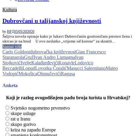
Kultura
Dubrovčani u talijanskoj književnosti
by
HF
05/05/2020
0
Šaljiva novela opisuje kako je lukavi Dubrovčanin gostioničaru preoteo ženu i
ukrcao je na brod U ovo neslatko „vrijeme od korone“ za skratiti...
Saznaj više
Carlo Goldoni
dubrovačka književnost
Gian Francesco
Staraparola
Gruž
Ivan Andro Lumagna
Ivan
Stojković
Ivelje
Kalađurđevići
Konavle
Lodovico
Beccadelli
Lopud
Lovorka Čoralić
Masucci Salernitano
Mateo
Vodopić
Mokošica
Ohmučevići
Ragusa
Anketa
Koji je razlog ovogodišnjem padu broja turista u Hrvatskoj?
Svjetsko nogometno prvenstvo
skupe usluge
rat u Iranu
skupo gorivo
kriza na zapadu Europe
smanjena konkurentnost