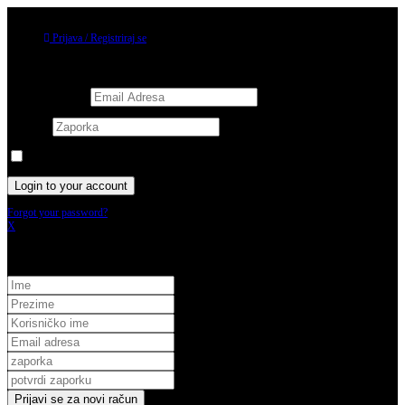
06/08/2026
Prijava / Registriraj se
Prijava
Username or email
Password
Keep me signed in until I sign out
Forgot your password?
X
Registracija