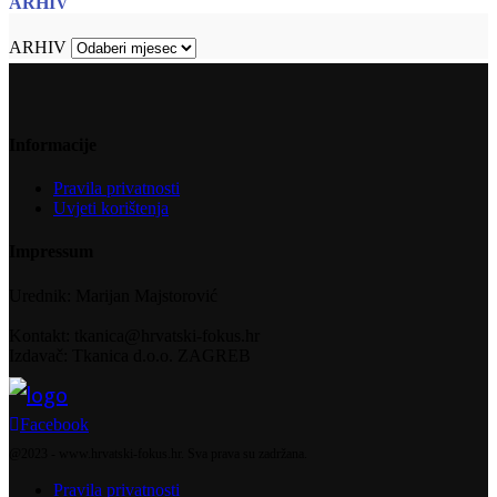
ARHIV
ARHIV
Informacije
Pravila privatnosti
Uvjeti korištenja
Impressum
Urednik: Marijan Majstorović
Kontakt: tkanica@hrvatski-fokus.hr
Izdavač: Tkanica d.o.o. ZAGREB
Facebook
@2023 - www.hrvatski-fokus.hr. Sva prava su zadržana.
Pravila privatnosti