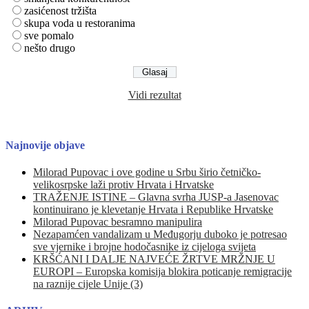
zasićenost tržišta
skupa voda u restoranima
sve pomalo
nešto drugo
Vidi rezultat
Najnovije objave
Milorad Pupovac i ove godine u Srbu širio četničko-
velikosrpske laži protiv Hrvata i Hrvatske
TRAŽENJE ISTINE – Glavna svrha JUSP-a Jasenovac
kontinuirano je klevetanje Hrvata i Republike Hrvatske
Milorad Pupovac besramno manipulira
Nezapamćen vandalizam u Međugorju duboko je potresao
sve vjernike i brojne hodočasnike iz cijeloga svijeta
KRŠĆANI I DALJE NAJVEĆE ŽRTVE MRŽNJE U
EUROPI – Europska komisija blokira poticanje remigracije
na raznije cijele Unije (3)