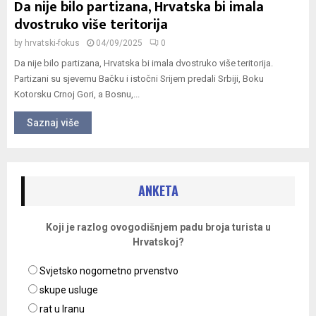
Da nije bilo partizana, Hrvatska bi imala
dvostruko više teritorija
by
hrvatski-fokus
04/09/2025
0
Da nije bilo partizana, Hrvatska bi imala dvostruko više teritorija.
Partizani su sjevernu Bačku i istočni Srijem predali Srbiji, Boku
Kotorsku Crnoj Gori, a Bosnu,...
Saznaj više
ANKETA
Koji je razlog ovogodišnjem padu broja turista u
Hrvatskoj?
Svjetsko nogometno prvenstvo
skupe usluge
rat u Iranu