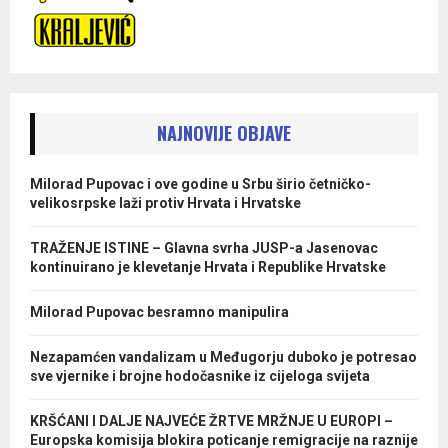
NAJNOVIJE OBJAVE
Milorad Pupovac i ove godine u Srbu širio četničko-
velikosrpske laži protiv Hrvata i Hrvatske
TRAŽENJE ISTINE – Glavna svrha JUSP-a Jasenovac
kontinuirano je klevetanje Hrvata i Republike Hrvatske
Milorad Pupovac besramno manipulira
Nezapamćen vandalizam u Međugorju duboko je potresao
sve vjernike i brojne hodočasnike iz cijeloga svijeta
KRŠĆANI I DALJE NAJVEĆE ŽRTVE MRŽNJE U EUROPI –
Europska komisija blokira poticanje remigracije na raznije