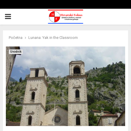
PRIMARY
MENU
Početna
Lunana: Yak in the Classroom
Uvodnik