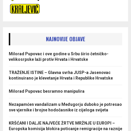
NAJNOVIJE OBJAVE
Milorad Pupovac i ove godine u Srbu širio četničko-
velikosrpske laži protiv Hrvata i Hrvatske
TRAŽENJE ISTINE – Glavna svrha JUSP-a Jasenovac
kontinuirano je klevetanje Hrvata i Republike Hrvatske
Milorad Pupovac besramno manipulira
Nezapamćen vandalizam u Međugorju duboko je potresao
sve vjernike i brojne hodočasnike iz cijeloga svijeta
KRŠĆANI I DALJE NAJVEĆE ŽRTVE MRŽNJE U EUROPI –
Europska komisija blokira poticanje remigracije na raznije