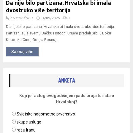
Da nije bilo partizana, Hrvatska bi imala
dvostruko više teritorija
by
hrvatski-fokus
04/09/2025
0
Da nije bilo partizana, Hrvatska bi imala dvostruko više teritorija.
Partizani su sjevernu Bačku i istočni Srijem predali Srbiji, Boku
Kotorsku Crnoj Gori, a Bosnu,...
Saznaj više
ANKETA
Koji je razlog ovogodišnjem padu broja turista u
Hrvatskoj?
Svjetsko nogometno prvenstvo
skupe usluge
rat u Iranu