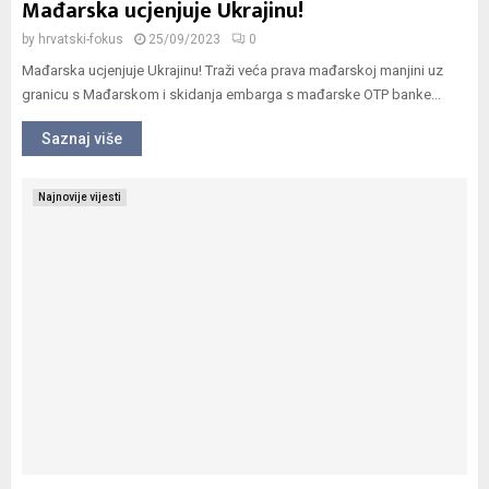
Mađarska ucjenjuje Ukrajinu!
by
hrvatski-fokus
25/09/2023
0
Mađarska ucjenjuje Ukrajinu! Traži veća prava mađarskoj manjini uz
granicu s Mađarskom i skidanja embarga s mađarske OTP banke...
Saznaj više
Najnovije vijesti