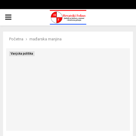
PRIMARY
MENU
Početna
mađarska manjina
Vanjska politika