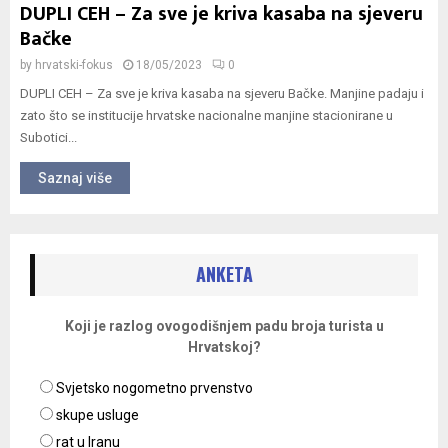
DUPLI CEH – Za sve je kriva kasaba na sjeveru
Bačke
by
hrvatski-fokus
18/05/2023
0
DUPLI CEH – Za sve je kriva kasaba na sjeveru Bačke. Manjine padaju i
zato što se institucije hrvatske nacionalne manjine stacionirane u
Subotici...
Saznaj više
ANKETA
Koji je razlog ovogodišnjem padu broja turista u
Hrvatskoj?
Svjetsko nogometno prvenstvo
skupe usluge
rat u Iranu