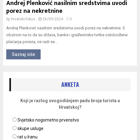
Andrej Plenković nasilnim sredstvima uvodi
porez na nekretnine
by
hrvatski-fokus
26/09/2024
0
Andrej Plenković nasilnim sredstvima uvodi porez na nekretnine. S
obzirom na to da su država, banke i građevinske tvrtke oslobođene
plaćanja poreza, ne radi se...
Saznaj više
ANKETA
Koji je razlog ovogodišnjem padu broja turista u
Hrvatskoj?
Svjetsko nogometno prvenstvo
skupe usluge
rat u Iranu