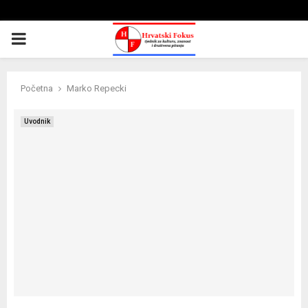
PRIMARY
MENU
Početna
Marko Repecki
Uvodnik