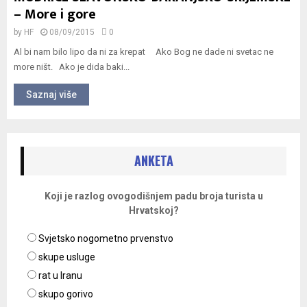
– More i gore
by
HF
08/09/2015
0
Al bi nam bilo lipo da ni za krepat Ako Bog ne dade ni svetac ne
more ništ. Ako je dida baki...
Saznaj više
ANKETA
Koji je razlog ovogodišnjem padu broja turista u
Hrvatskoj?
Svjetsko nogometno prvenstvo
skupe usluge
rat u Iranu
skupo gorivo