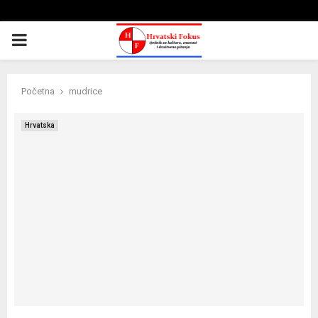
PRIMARY
MENU
Početna
mudrice
Hrvatska