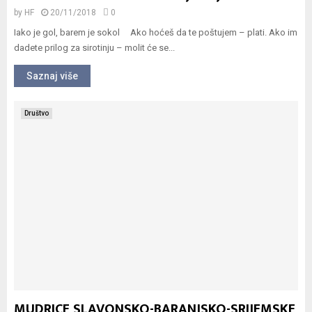
by
HF
20/11/2018
0
Iako je gol, barem je sokol Ako hoćeš da te poštujem – plati. Ako im
dadete prilog za sirotinju – molit će se...
Saznaj više
Društvo
MUDRICE SLAVONSKO-BARANJSKO-SRIJEMSKE