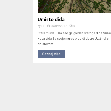
Umisto dida
by
HF
05/09/2017
0
Stara murva Ka sad ga gledan staroga dida Vrižav
kosa sida Sa svoje murve plod di ubere Uz žmul s
društovom...
Saznaj više