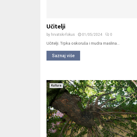
Učitelji
by
hrvatski-fokus
01/05/2024
0
Učitelji. Trpka oskoruša i mudra maslina...
Saznaj više
Kultura