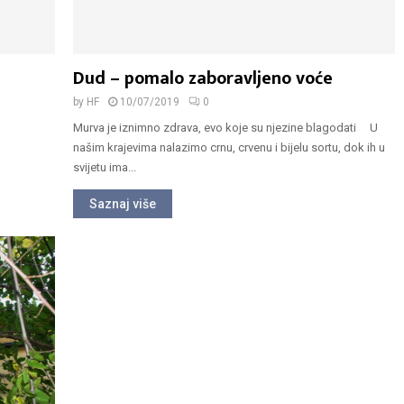
Dud – pomalo zaboravljeno voće
by
HF
10/07/2019
0
Murva je iznimno zdrava, evo koje su njezine blagodati U
našim krajevima nalazimo crnu, crvenu i bijelu sortu, dok ih u
svijetu ima...
Saznaj više