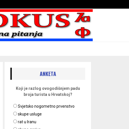
Bojni blaženika na nebesima
ANKETA
Koji je razlog ovogodišnjem padu
broja turista u Hrvatskoj?
Svjetsko nogometno prvenstvo
skupe usluge
rat u Iranu