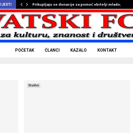
Prikupljaju se donacije za pomoć obitelji mladog…
IJESTI
POČETAK
ČLANCI
KAZALO
KONTAKT
Društvo