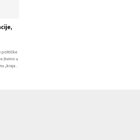
cije,
e političke
ne živimo u
 „kraja...