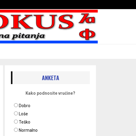
Bojni blaženika na nebesima
ANKETA
Kako podnosite vrućine?
Dobro
Loše
Teško
Normalno