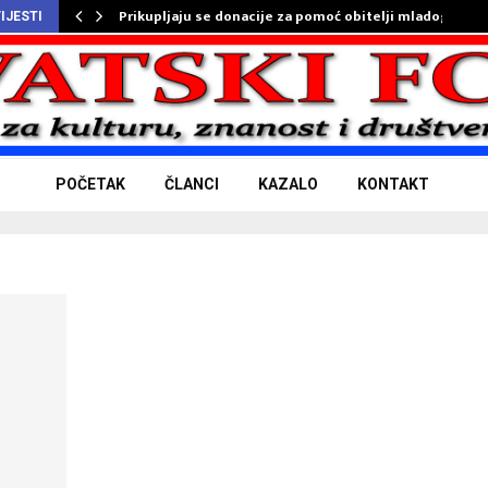
Prikupljaju se donacije za pomoć obitelji mladog…
IJESTI
POČETAK
ČLANCI
KAZALO
KONTAKT