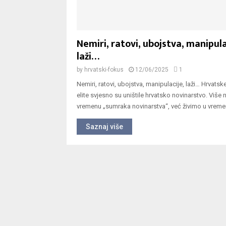
Nemiri, ratovi, ubojstva, manipula
laži…
by
hrvatski-fokus
12/06/2025
1
Nemiri, ratovi, ubojstva, manipulacije, laži… Hrvatsk
elite svjesno su uništile hrvatsko novinarstvo. Više 
vremenu „sumraka novinarstva“, već živimo u vremenu
Saznaj više