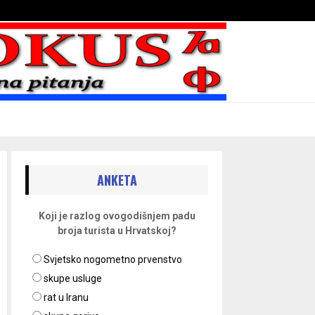
Bojni blaženika na nebesima
ANKETA
Koji je razlog ovogodišnjem padu
broja turista u Hrvatskoj?
Svjetsko nogometno prvenstvo
skupe usluge
rat u Iranu