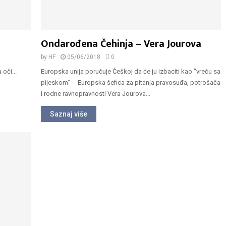
Ondarođena Čehinja – Vera Jourova
by
HF
05/06/2018
0
oči...
Europska unija poručuje Češkoj da će ju izbaciti kao "vreću sa
pijeskom" Europska šefica za pitanja pravosuđa, potrošača
i rodne ravnopravnosti Vera Jourova...
Saznaj više