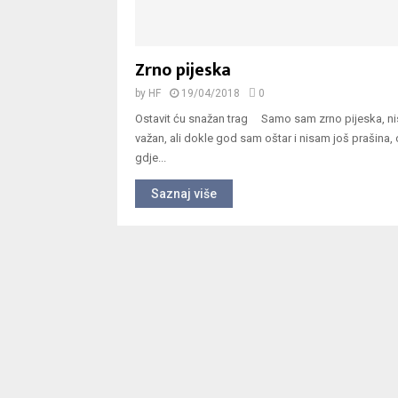
Zrno pijeska
by
HF
19/04/2018
0
Ostavit ću snažan trag Samo sam zrno pijeska, n
važan, ali dokle god sam oštar i nisam još prašina, 
gdje...
Saznaj više