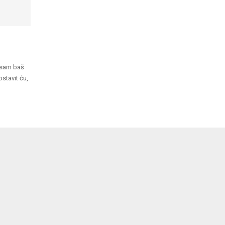
isam baš
ostavit ću,