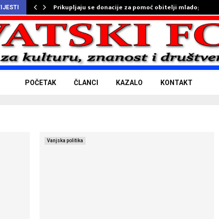
Prikupljaju se donacije za pomoć obitelji mladog…
IJESTI
POČETAK
ČLANCI
KAZALO
KONTAKT
Vanjska politika