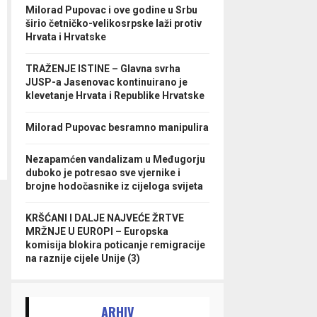
Milorad Pupovac i ove godine u Srbu
širio četničko-velikosrpske laži protiv
Hrvata i Hrvatske
TRAŽENJE ISTINE – Glavna svrha
JUSP-a Jasenovac kontinuirano je
klevetanje Hrvata i Republike Hrvatske
Milorad Pupovac besramno manipulira
Nezapamćen vandalizam u Međugorju
duboko je potresao sve vjernike i
brojne hodočasnike iz cijeloga svijeta
KRŠĆANI I DALJE NAJVEĆE ŽRTVE
MRŽNJE U EUROPI – Europska
komisija blokira poticanje remigracije
na raznije cijele Unije (3)
ARHIV