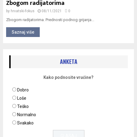
Zbogom radijatorima
by
hrvatski-fokus
08/11/2021
0
Zbogom radijatorima. Prednosti podnog grijanja...
Saznaj više
ANKETA
Kako podnosite vrućine?
Dobro
Loše
Teško
Normalno
Svakako