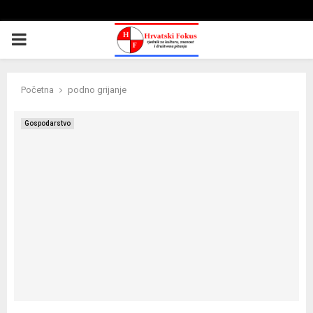
PRIMARY
MENU
Početna
podno grijanje
Gospodarstvo