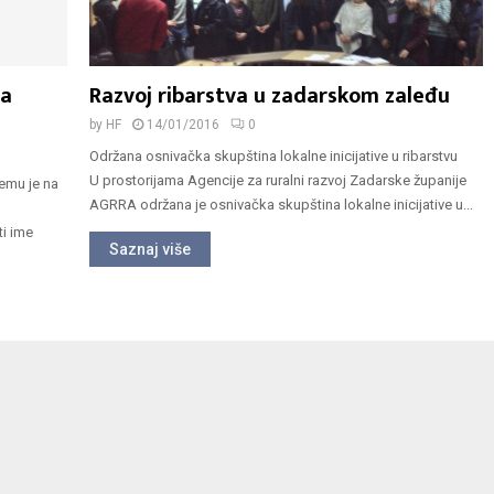
ta
Razvoj ribarstva u zadarskom zaleđu
by
HF
14/01/2016
0
Održana osnivačka skupština lokalne inicijative u ribarstvu
U prostorijama Agencije za ruralni razvoj Zadarske županije
emu je na
AGRRA održana je osnivačka skupština lokalne inicijative u...
m
ti ime
Saznaj više