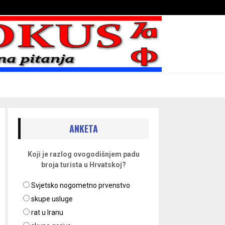
Bojni blaženika na nebesima
ANKETA
Koji je razlog ovogodišnjem padu
broja turista u Hrvatskoj?
Svjetsko nogometno prvenstvo
skupe usluge
rat u Iranu