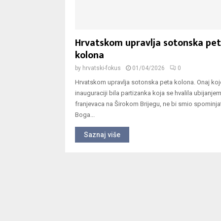
Hrvatskom upravlja sotonska pe
kolona
by
hrvatski-fokus
01/04/2026
0
Hrvatskom upravlja sotonska peta kolona. Onaj koj
inauguraciji bila partizanka koja se hvalila ubijanje
franjevaca na Širokom Brijegu, ne bi smio spominja
Boga...
Saznaj više