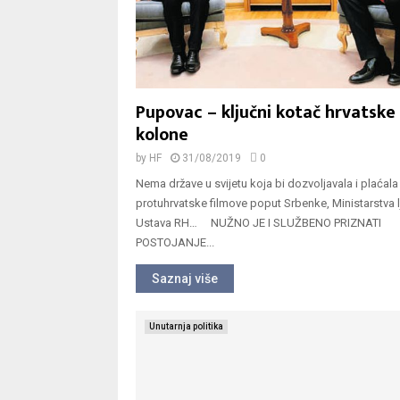
Pupovac – ključni kotač hrvatske
kolone
by
HF
31/08/2019
0
Nema države u svijetu koja bi dozvoljavala i plaćala
protuhrvatske filmove poput Srbenke, Ministarstva l
Ustava RH… NUŽNO JE I SLUŽBENO PRIZNATI
POSTOJANJE...
Saznaj više
Unutarnja politika