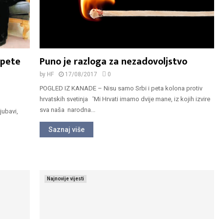
 pete
Puno je razloga za nezadovoljstvo
by
HF
17/08/2017
0
POGLED IZ KANADE – Nisu samo Srbi i peta kolona protiv
hrvatskih svetinja 'Mi Hrvati imamo dvije mane, iz kojih izvire
sva naša narodna...
jubavi,
Saznaj više
Najnovije vijesti