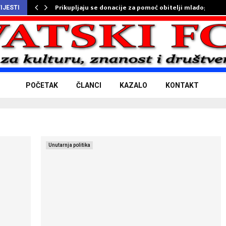
Prikupljaju se donacije za pomoć obitelji mladog…
IJESTI
POČETAK
ČLANCI
KAZALO
KONTAKT
Unutarnja politika