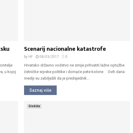
tsku
Scenarij nacionalne katastrofe
by
HF
08/03/2017
0
ogonitelje
Hrvatsko državno vodstvo ne smije prihvatiti lažne optužbe
a, u kojoj
četničke srpske politike i domaće pete kolone Ovih dana
mediji su zabilježili da je predsjednik...
Saznaj više
Gledišta