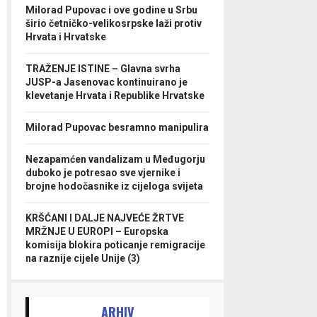
Milorad Pupovac i ove godine u Srbu
širio četničko-velikosrpske laži protiv
Hrvata i Hrvatske
TRAŽENJE ISTINE – Glavna svrha
JUSP-a Jasenovac kontinuirano je
klevetanje Hrvata i Republike Hrvatske
Milorad Pupovac besramno manipulira
Nezapamćen vandalizam u Međugorju
duboko je potresao sve vjernike i
brojne hodočasnike iz cijeloga svijeta
KRŠĆANI I DALJE NAJVEĆE ŽRTVE
MRŽNJE U EUROPI – Europska
komisija blokira poticanje remigracije
na raznije cijele Unije (3)
ARHIV