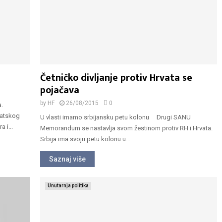
Četničko divljanje protiv Hrvata se
pojačava
by
HF
26/08/2015
0
a.
vatskog
U vlasti imamo srbijansku petu kolonu Drugi SANU
 i...
Memorandum se nastavlja svom žestinom protiv RH i Hrvata.
Srbija ima svoju petu kolonu u...
Saznaj više
Unutarnja politika