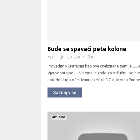
Bude se spavači pete kolone
by
HF
11/01/2017
0
Provedimo lustraciju kao sve civilizirane zemlje EU-
Vjerodostojno! Vrijeme je zrelo za odlučnu od hr
naroda dugo očekivanu akciju HDZ-a, Mosta Partnera
Saznaj više
Aktualno