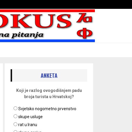
Bojni blaženika na nebesima
ANKETA
Koji je razlog ovogodišnjem padu
broja turista u Hrvatskoj?
Svjetsko nogometno prvenstvo
skupe usluge
rat u Iranu