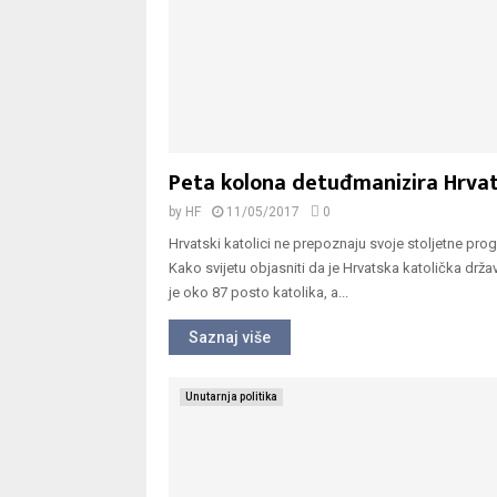
Peta kolona detuđmanizira Hrva
by
HF
11/05/2017
0
Hrvatski katolici ne prepoznaju svoje stoljetne pr
Kako svijetu objasniti da je Hrvatska katolička držav
je oko 87 posto katolika, a...
Saznaj više
Unutarnja politika