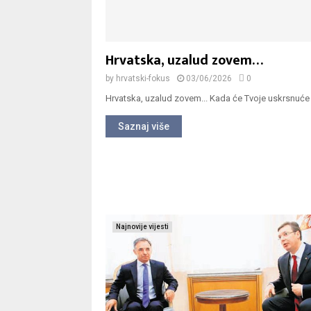
Hrvatska, uzalud zovem…
by
hrvatski-fokus
03/06/2026
0
Hrvatska, uzalud zovem... Kada će Tvoje uskrsnuće d
Saznaj više
Najnovije vijesti