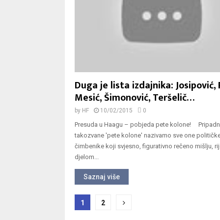
Duga je lista izdajnika: Josipović, 
Mesić, Šimonović, Teršelič…
by
HF
10/02/2015
0
Presuda u Haagu – pobjeda pete kolone! Pripadn
takozvane 'pete kolone' nazivamo sve one političk
čimbenike koji svjesno, figurativno rečeno mišlju, rij
djelom...
Saznaj više
Navigacija
1
2