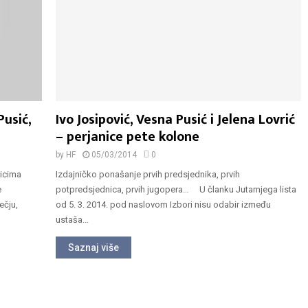
Pusić,
Ivo Josipović, Vesna Pusić i Jelena Lovrić
– perjanice pete kolone
by
HF
05/03/2014
0
icima
Izdajničko ponašanje prvih predsjednika, prvih
e
potpredsjednica, prvih jugopera… U članku Jutarnjega lista
ečju,
od 5. 3. 2014. pod naslovom Izbori nisu odabir između
ustaša...
Saznaj više