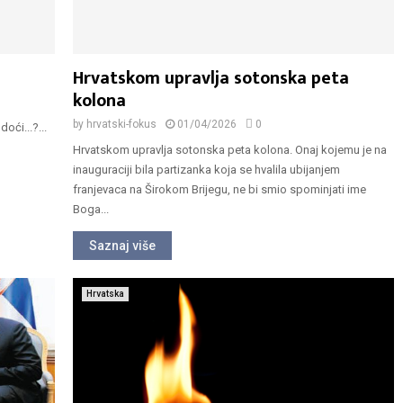
Hrvatskom upravlja sotonska peta
kolona
by
hrvatski-fokus
01/04/2026
0
oći...?...
Hrvatskom upravlja sotonska peta kolona. Onaj kojemu je na
inauguraciji bila partizanka koja se hvalila ubijanjem
franjevaca na Širokom Brijegu, ne bi smio spominjati ime
Boga...
Saznaj više
Hrvatska