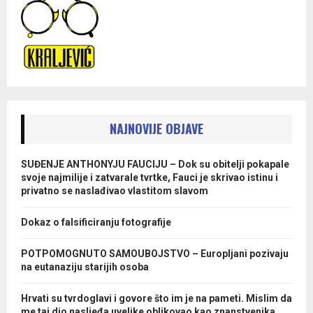
NAJNOVIJE OBJAVE
SUĐENJE ANTHONYJU FAUCIJU – Dok su obitelji pokapale
svoje najmilije i zatvarale tvrtke, Fauci je skrivao istinu i
privatno se naslađivao vlastitom slavom
Dokaz o falsificiranju fotografije
POTPOMOGNUTO SAMOUBOJSTVO – Europljani pozivaju
na eutanaziju starijih osoba
Hrvati su tvrdoglavi i govore što im je na pameti. Mislim da
me taj dio nasljeđa uvelike oblikovao kao znanstvenika