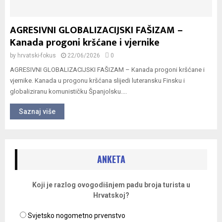
AGRESIVNI GLOBALIZACIJSKI FAŠIZAM –
Kanada progoni kršćane i vjernike
by
hrvatski-fokus
22/06/2026
0
AGRESIVNI GLOBALIZACIJSKI FAŠIZAM – Kanada progoni kršćane i
vjernike. Kanada u progonu kršćana slijedi luteransku Finsku i
globaliziranu komunističku Španjolsku....
Saznaj više
ANKETA
Koji je razlog ovogodišnjem padu broja turista u
Hrvatskoj?
Svjetsko nogometno prvenstvo