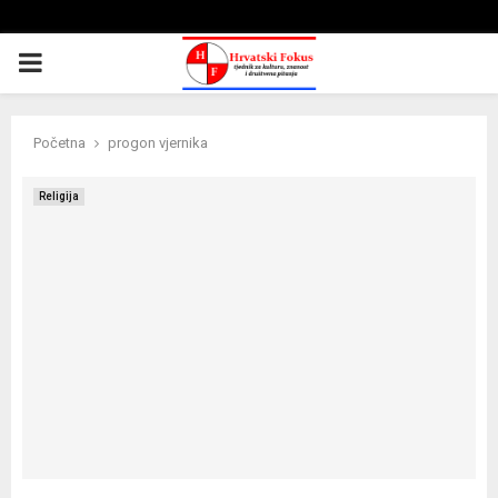
PRIMARY
MENU
Početna
progon vjernika
Religija