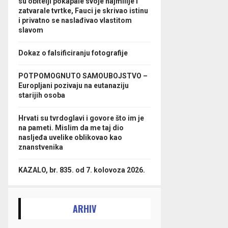
su obitelji pokapale svoje najmilije i
zatvarale tvrtke, Fauci je skrivao istinu
i privatno se naslađivao vlastitom
slavom
Dokaz o falsificiranju fotografije
POTPOMOGNUTO SAMOUBOJSTVO –
Europljani pozivaju na eutanaziju
starijih osoba
Hrvati su tvrdoglavi i govore što im je
na pameti. Mislim da me taj dio
nasljeđa uvelike oblikovao kao
znanstvenika
KAZALO, br. 835. od 7. kolovoza 2026.
ARHIV