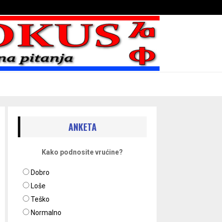
Bojni blaženika na nebesima
ANKETA
Kako podnosite vrućine?
Dobro
Loše
Teško
Normalno