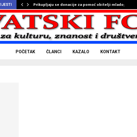
Prikupljaju se donacije za pomoć obitelji mladog…
IJESTI
POČETAK
ČLANCI
KAZALO
KONTAKT