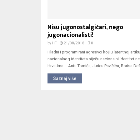
Nisu jugonostalgičari, nego
jugonacionalisti!
by
HF
21/08/2018
0
Hladni i programirani agresivci koji u latentnoj artiku
nacionalnog identiteta niječu nacionalni identitet 
Hrvatima Antu Tomića, Juricu Pavičića, Borisa Dežu
Saznaj više