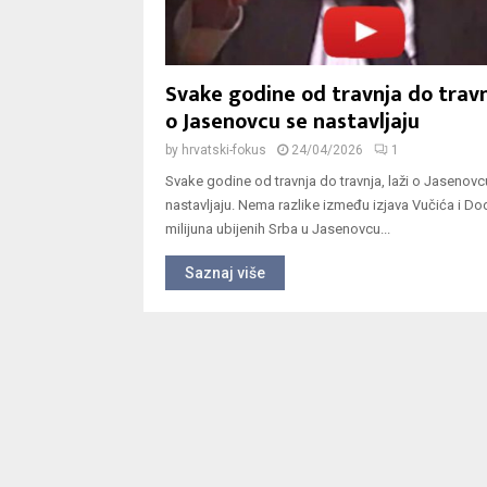
Svake godine od travnja do travnj
o Jasenovcu se nastavljaju
by
hrvatski-fokus
24/04/2026
1
Svake godine od travnja do travnja, laži o Jasenovc
nastavljaju. Nema razlike između izjava Vučića i Do
milijuna ubijenih Srba u Jasenovcu...
Saznaj više