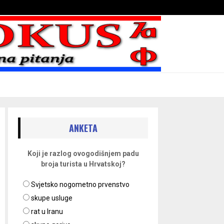
Bojni blaženika na nebesima
ANKETA
Koji je razlog ovogodišnjem padu
broja turista u Hrvatskoj?
Svjetsko nogometno prvenstvo
skupe usluge
rat u Iranu