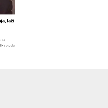
a, laži
u se
dika o pola