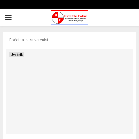
PRIMARY
MENU
Početna
suverenist
Uvodnik