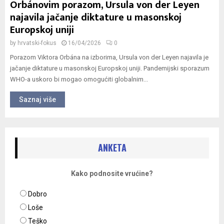
Orbánovim porazom, Ursula von der Leyen
najavila jačanje diktature u masonskoj
Europskoj uniji
by
hrvatski-fokus
16/04/2026
0
Porazom Viktora Orbána na izborima, Ursula von der Leyen najavila je
jačanje diktature u masonskoj Europskoj uniji. Pandemijski sporazum
WHO-a uskoro bi mogao omogućiti globalnim...
Saznaj više
ANKETA
Kako podnosite vrućine?
Dobro
Loše
Teško