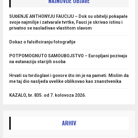
NAJNOVIJE OBJAVE
SUĐENJE ANTHONYJU FAUCIJU – Dok su obitelji pokapale
svoje najmilije i zatvarale tvrtke, Fauci je skrivao istinu i
privatno se naslađivao vlastitom slavom
Dokaz o falsificiranju fotografije
POTPOMOGNUTO SAMOUBOJSTVO – Europljani pozivaju
na eutanaziju starijih osoba
Hrvati su tvrdoglavi i govore što im je na pameti. Mislim da
me taj dio nasljeđa uvelike oblikovao kao znanstvenika
KAZALO, br. 835. od 7. kolovoza 2026.
ARHIV