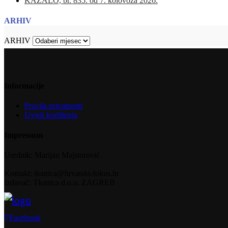
KAZALO, br. 835. od 7. kolovoza 2026.
ARHIV
ARHIV
Informacije
Pravila privatnosti
Uvjeti korištenja
Impressum
Urednik: Marijan Majstorović
Kontakt: tkanica@hrvatski-fokus.hr
Izdavač: Tkanica d.o.o. ZAGREB
Facebook