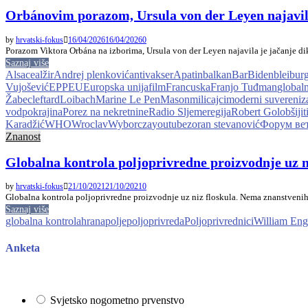
Orbánovim porazom, Ursula von der Leyen najavila
by
hrvatski-fokus
16/04/2026
16/04/2026
0
Porazom Viktora Orbána na izborima, Ursula von der Leyen najavila je jačanje 
Saznaj više
Alsace
alžir
Andrej plenković
antivakser
Apatin
balkan
Bar
Biden
bleibur
Vujošević
EPP
EU
Europska unija
film
Francuska
Franjo Tuđman
global
Žabec
leftard
Loibach
Marine Le Pen
Mason
milicajci
moderni suvereni
vod
pokrajina
Porez na nekretnine
Radio Sljeme
regija
Robert Golob
šijit
Karadžić
WHO
Wroclav
Wyborcza
youtube
zoran stevanović
Форум вет
Znanost
Globalna kontrola poljoprivredne proizvodnje uz n
by
hrvatski-fokus
21/10/2021
21/10/2021
0
Globalna kontrola poljoprivredne proizvodnje uz niz floskula. Nema znanstvenih
Saznaj više
globalna kontrola
hrana
polje
poljoprivreda
Poljoprivrednici
William Eng
Anketa
Svjetsko nogometno prvenstvo