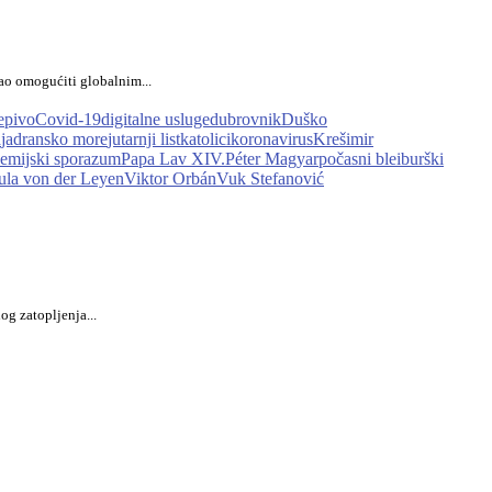
ao omogućiti globalnim...
epivo
Covid-19
digitalne usluge
dubrovnik
Duško
a
jadransko more
jutarnji list
katolici
koronavirus
Krešimir
emijski sporazum
Papa Lav XIV.
Péter Magyar
počasni bleiburški
ula von der Leyen
Viktor Orbán
Vuk Stefanović
g zatopljenja...