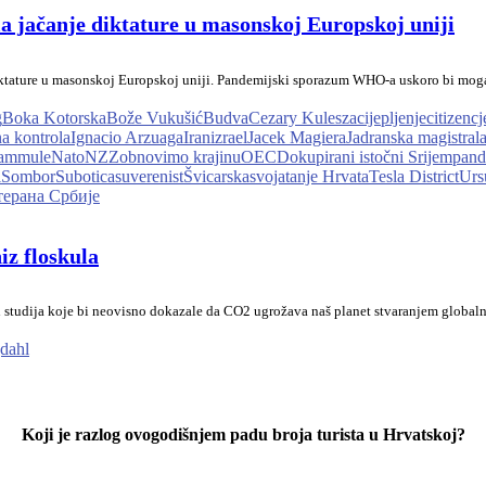
 jačanje diktature u masonskoj Europskoj uniji
diktature u masonskoj Europskoj uniji. Pandemijski sporazum WHO-a uskoro bi mog
g
Boka Kotorska
Bože Vukušić
Budva
Cezary Kulesza
cijepljenje
citizen
cj
na kontrola
Ignacio Arzuaga
Iran
izrael
Jacek Magiera
Jadranska magistral
zam
mule
Nato
NZZ
obnovimo krajinu
OECD
okupirani istočni Srijem
pand
i
Sombor
Subotica
suverenist
Švicarska
svojatanje Hrvata
Tesla District
Urs
ерана Србије
iz floskula
 studija koje bi neovisno dokazale da CO2 ugrožava naš planet stvaranjem globalno
dahl
Koji je razlog ovogodišnjem padu broja turista u Hrvatskoj?