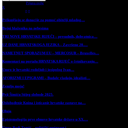
Have an account?
Prijava ovdje
X
Najnovije vijesti
Prikupljaju se donacije za pomoć obitelji mladog…
Bojni blaženika na nebesima
TRI NOVE HRVATSKE RIJEČI – presudnik, dohvatnica…
UZ DANE HRVATSKOGA JEZIKA – Završeno 20.…
NAMETNUT SPORAZUM EU – MERCOSUR – Bruxelles…
Komentari na portalu HRVATSKA RIJEČ o četnikovanju…
Umro je hrvatski rodoljub i josipolog Ivan…
AFORIZMI I EPIGRAMI – Budale vladaju, idealisti…
Zemljo moja!
Peji Šimiću Stijeg slobode 2025.
Oslobođenje Knina i isticanje hrvatske zastave na…
Oluja
Epistemologija prve obnove hrvatske države u XX.…
Umro Rudi Tomić – politički emigrant i…