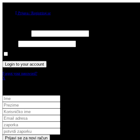
08/08/2026
Prijava / Registriraj se
Prijava
Username or email
Password
Keep me signed in until I sign out
Forgot your password?
X
Registracija