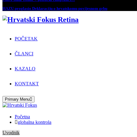
HAZU proglasio Deklaraciju o hrvatskomu povijesnom grbu
POČETAK
ČLANCI
KAZALO
KONTAKT
Primary Menu
Početna
globalna kontrola
Uvodnik