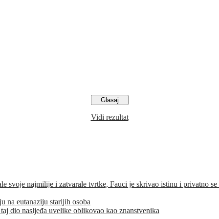
Vidi rezultat
ajmilije i zatvarale tvrtke, Fauci je skrivao istinu i privatno se 
eutanaziju starijih osoba
 taj dio nasljeđa uvelike oblikovao kao znanstvenika