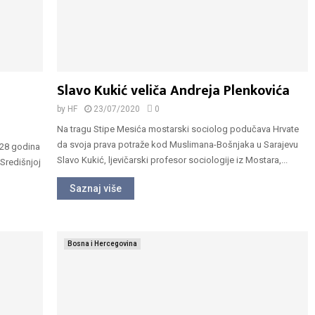
Slavo Kukić veliča Andreja Plenkovića
by
HF
23/07/2020
0
Na tragu Stipe Mesića mostarski sociolog podučava Hrvate
da svoja prava potraže kod Muslimana-Bošnjaka u Sarajevu
e 28 godina
Slavo Kukić, ljevičarski profesor sociologije iz Mostara,...
Središnjoj
Saznaj više
Bosna i Hercegovina