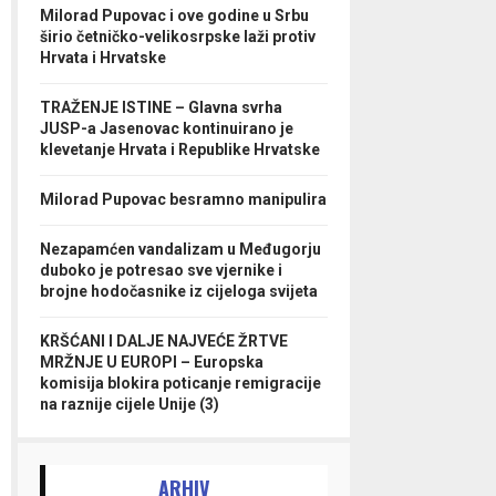
Milorad Pupovac i ove godine u Srbu
širio četničko-velikosrpske laži protiv
Hrvata i Hrvatske
TRAŽENJE ISTINE – Glavna svrha
JUSP-a Jasenovac kontinuirano je
klevetanje Hrvata i Republike Hrvatske
Milorad Pupovac besramno manipulira
Nezapamćen vandalizam u Međugorju
duboko je potresao sve vjernike i
brojne hodočasnike iz cijeloga svijeta
KRŠĆANI I DALJE NAJVEĆE ŽRTVE
MRŽNJE U EUROPI – Europska
komisija blokira poticanje remigracije
na raznije cijele Unije (3)
ARHIV