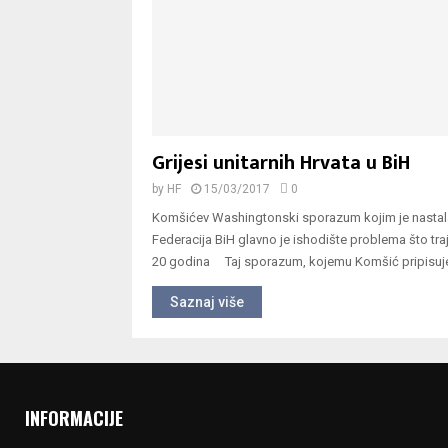
Grijesi unitarnih Hrvata u BiH
by
HF
15/03/2017
0
Komšićev Washingtonski sporazum kojim je nastal
Federacija BiH glavno je ishodište problema što tra
20 godina Taj sporazum, kojemu Komšić pripisuje
Saznaj više
INFORMACIJE