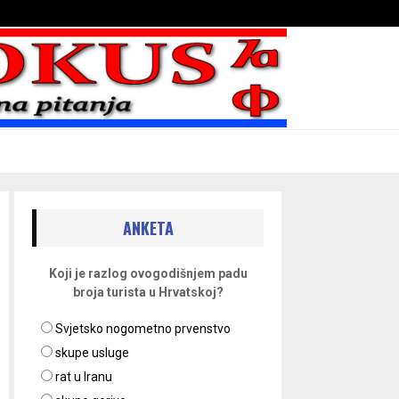
Bojni blaženika na nebesima
ANKETA
Koji je razlog ovogodišnjem padu
broja turista u Hrvatskoj?
Svjetsko nogometno prvenstvo
skupe usluge
rat u Iranu