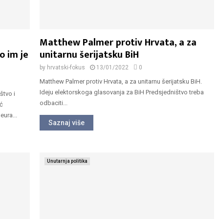
Matthew Palmer protiv Hrvata, a za
o im je
unitarnu šerijatsku BiH
by
hrvatski-fokus
13/01/2022
0
Matthew Palmer protiv Hrvata, a za unitarnu šerijatsku BiH.
Ideju elektorskoga glasovanja za BiH Predsjedništvo treba
štvo i
odbaciti...
ić
eura...
Saznaj više
Unutarnja politika