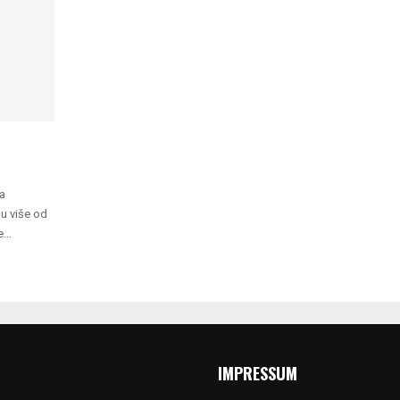
a
ju više od
...
IMPRESSUM