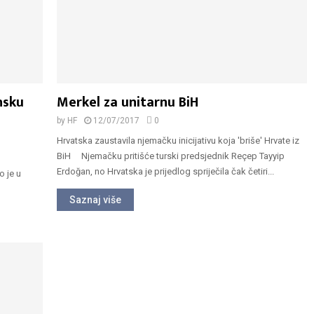
nsku
Merkel za unitarnu BiH
by
HF
12/07/2017
0
Hrvatska zaustavila njemačku inicijativu koja 'briše' Hrvate iz
BiH Njemačku pritišće turski predsjednik Reçep Tayyip
e
Erdoğan, no Hrvatska je prijedlog spriječila čak četiri...
o je u
Saznaj više