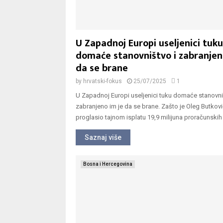
U Zapadnoj Europi useljenici tuku
domaće stanovništvo i zabranjen
da se brane
by
hrvatski-fokus
25/07/2025
1
U Zapadnoj Europi useljenici tuku domaće stanovni
zabranjeno im je da se brane. Zašto je Oleg Butkov
proglasio tajnom isplatu 19,9 milijuna proračunskih 
Saznaj više
Bosna i Hercegovina