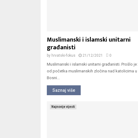
Muslimanski i islamski unitarni
građanisti
by
hrvatski-fokus
21/12/2021
0
Muslimanski i islamski unitarni građanisti. Prošlo j
od početka muslimanskih zločina nad katolicima u 
Bosni...
Saznaj više
Najnovije vijesti