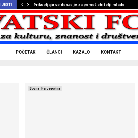
Prikupljaju se donacije za pomoć obitelji mladog…
IJESTI
POČETAK
ČLANCI
KAZALO
KONTAKT
Bosna i Hercegovina