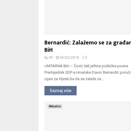
Bernardić: Zalažemo se za građa
BiH
by
HF
09/02/2018
0
UNITARNA BiH – Čović želi jeftine političke poen
Predsjednik SDP-a Hrvatske Davor Bernardić poruči
izjavi za Vijesti.ba da se zalaže za...
Saznaj više
Aktualno