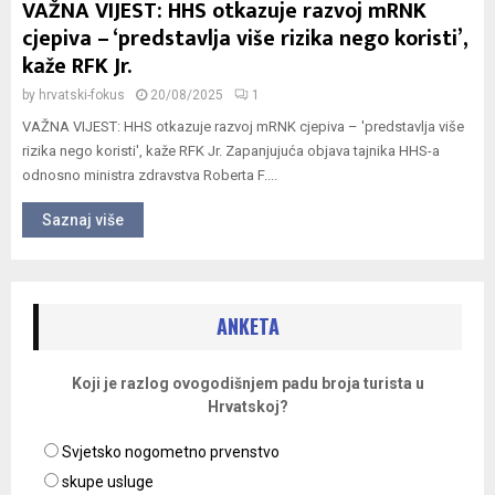
VAŽNA VIJEST: HHS otkazuje razvoj mRNK
cjepiva – ‘predstavlja više rizika nego koristi’,
kaže RFK Jr.
by
hrvatski-fokus
20/08/2025
1
VAŽNA VIJEST: HHS otkazuje razvoj mRNK cjepiva – 'predstavlja više
rizika nego koristi', kaže RFK Jr. Zapanjujuća objava tajnika HHS-a
odnosno ministra zdravstva Roberta F....
Saznaj više
ANKETA
Koji je razlog ovogodišnjem padu broja turista u
Hrvatskoj?
Svjetsko nogometno prvenstvo
skupe usluge