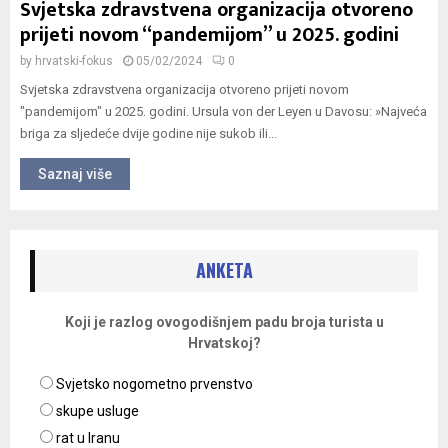
Svjetska zdravstvena organizacija otvoreno
prijeti novom “pandemijom” u 2025. godini
by
hrvatski-fokus
05/02/2024
0
Svjetska zdravstvena organizacija otvoreno prijeti novom
"pandemijom" u 2025. godini. Ursula von der Leyen u Davosu: »Najveća
briga za sljedeće dvije godine nije sukob ili...
Saznaj više
ANKETA
Koji je razlog ovogodišnjem padu broja turista u
Hrvatskoj?
Svjetsko nogometno prvenstvo
skupe usluge
rat u Iranu