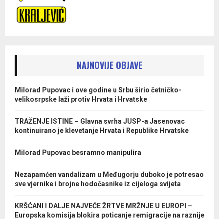
NAJNOVIJE OBJAVE
Milorad Pupovac i ove godine u Srbu širio četničko-
velikosrpske laži protiv Hrvata i Hrvatske
TRAŽENJE ISTINE – Glavna svrha JUSP-a Jasenovac
kontinuirano je klevetanje Hrvata i Republike Hrvatske
Milorad Pupovac besramno manipulira
Nezapamćen vandalizam u Međugorju duboko je potresao
sve vjernike i brojne hodočasnike iz cijeloga svijeta
KRŠĆANI I DALJE NAJVEĆE ŽRTVE MRŽNJE U EUROPI –
Europska komisija blokira poticanje remigracije na raznije