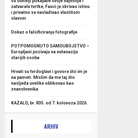
su obitelji pokapale svoje najmilije i
zatvarale tvrtke, Fauci je skrivao istinu
i privatno se naslađivao vlastitom
slavom
Dokaz o falsificiranju fotografije
POTPOMOGNUTO SAMOUBOJSTVO –
Europljani pozivaju na eutanaziju
starijih osoba
Hrvati su tvrdoglavi i govore što im je
na pameti. Mislim da me taj dio
nasljeđa uvelike oblikovao kao
znanstvenika
KAZALO, br. 835. od 7. kolovoza 2026.
ARHIV