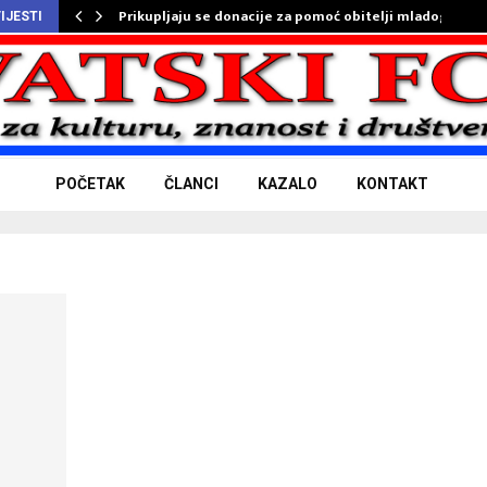
Prikupljaju se donacije za pomoć obitelji mladog…
IJESTI
POČETAK
ČLANCI
KAZALO
KONTAKT