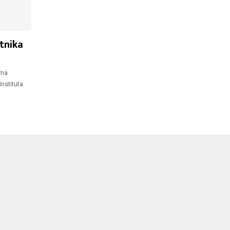
tnika
ima
nstituta