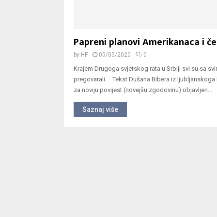
Papreni planovi Amerikanaca i če
by
HF
05/05/2020
0
Krajem Drugoga svjetskog rata u Srbiji svi su sa sv
pregovarali Tekst Dušana Bibera iz ljubljanskoga I
za noviju povijest (novejšu zgodovinu) objavljen...
Saznaj više