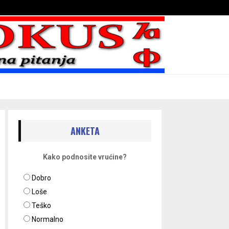
Bojni blaženika na nebesima
ANKETA
Kako podnosite vrućine?
Dobro
Loše
Teško
Normalno