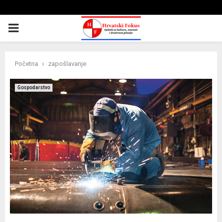
PRIMARY
MENU
Početna
zapošlavanje
Gospodarstvo