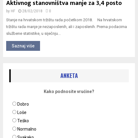
Aktivnog stanovništva manje za 3,4 posto
by
HF
28/02/2018
0
Stanje na hrvatskom tržištu rada početkom 2018. Na hrvatskom
tržištu rada manje je nezaposlenih, ali i zaposlenih. Prema podacima
službene statistike, u siječnju...
Saznaj više
ANKETA
Kako podnosite vrućine?
Dobro
Loše
Teško
Normalno
Svakako