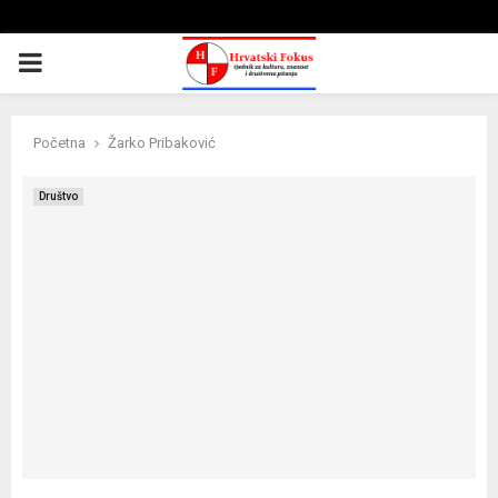
PRIMARY
MENU
Početna
Žarko Pribaković
Društvo