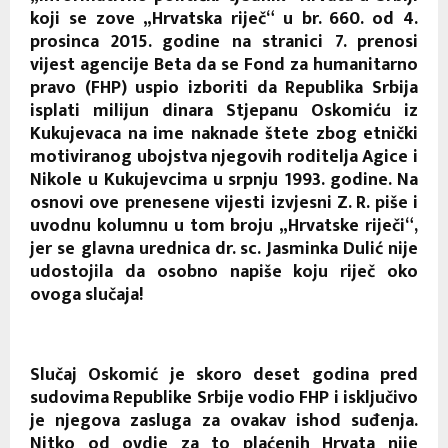
koji se zove „Hrvatska riječ“ u br. 660. od 4.
prosinca 2015. godine na stranici 7. prenosi
vijest agencije Beta da se Fond za humanitarno
pravo (FHP) uspio izboriti da Republika Srbija
isplati milijun dinara Stjepanu Oskomiću iz
Kukujevaca na ime naknade štete zbog etnički
motiviranog ubojstva njegovih roditelja Agice i
Nikole u Kukujevcima u srpnju 1993. godine. Na
osnovi ove prenesene vijesti izvjesni Z. R. piše i
uvodnu kolumnu u tom broju „Hrvatske riječi“,
jer se glavna urednica dr. sc. Jasminka Dulić nije
udostojila da osobno napiše koju riječ oko
ovoga slučaja!
Slučaj Oskomić je skoro deset godina pred
sudovima Republike Srbije vodio FHP i isključivo
je njegova zasluga za ovakav ishod suđenja.
Nitko od ovdje za to plaćenih Hrvata nije