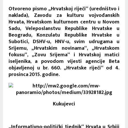
Otvoreno pismo „Hrvatskoj riječi“ (uredništvo i
naklada), Zavodu za kulturu vojvođanskih
Hrvata, Hrvatskom kulturnom centru u Novom
Sadu, Veleposlanstvu Republike Hrvatske u
Beogradu, Konzulatu Republike Hrvatske u
Subotici, DSHV-u, HNV-u, svim udrugama u
Srijemu, „Hrvatskim novinama“, „Hrvatskom
fokusu“, „Zovu Srijema“ i Hrvatskoj matici
iseljenika, a povodom vijesti agencije Beta
objavljenoj u br. 660. „Hrvatske riječi“ od 4.
prosinca 2015. godine.
Kukujevci
„Informativno-politički tjednik“ Hrvata u Srbiji