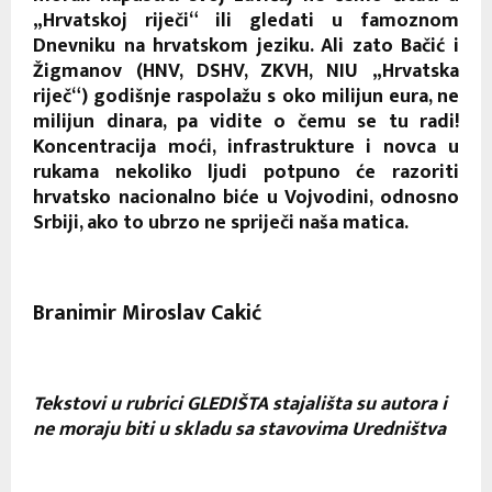
„Hrvatskoj riječi“ ili gledati u famoznom
Dnevniku na hrvatskom jeziku. Ali zato Bačić i
Žigmanov (HNV, DSHV, ZKVH, NIU „Hrvatska
riječ“) godišnje raspolažu s oko milijun eura, ne
milijun dinara, pa vidite o čemu se tu radi!
Koncentracija moći, infrastrukture i novca u
rukama nekoliko ljudi potpuno će razoriti
hrvatsko nacionalno biće u Vojvodini, odnosno
Srbiji, ako to ubrzo ne spriječi naša matica.
Branimir Miroslav Cakić
Tekstovi u rubrici GLEDIŠTA stajališta su autora i
ne moraju biti u skladu sa stavovima Uredništva