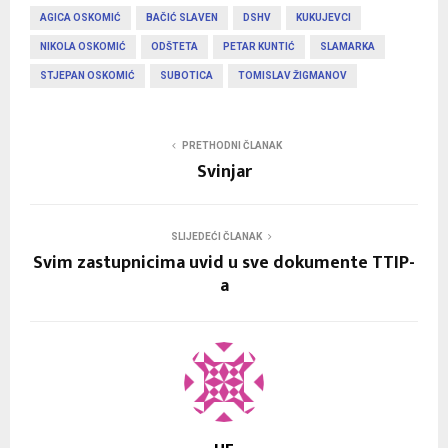
AGICA OSKOMIĆ
BAČIĆ SLAVEN
DSHV
KUKUJEVCI
NIKOLA OSKOMIĆ
ODŠTETA
PETAR KUNTIĆ
SLAMARKA
STJEPAN OSKOMIĆ
SUBOTICA
TOMISLAV ŽIGMANOV
PRETHODNI ČLANAK
Svinjar
SLIJEDEĆI ČLANAK
Svim zastupnicima uvid u sve dokumente TTIP-
a