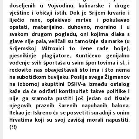
doseljenih u Vojvodinu, kulinarske i druge
vještine i običaji istih. Dok je Srijem krvario i
liječio rane, oplakivao mrtve i pokušavao
opstati, materijalno, duhovno, moralno i u
svakom drugom pogledu, oni kojima dlaka s
glave nije pala, veličali su tamošnje slamarke (u
Srijemskoj Mitrovici to žene rade bolje),
pjesnikinje plagijatore, Kuntićevo genijalno
vođenje svih športaša u svim športovima i sl., i
redovito nas obavještavali što ima i što nema
na subotičkom buvljaku. Poslije svega Žigmanov
na izbornoj skupštini DSHV-a između ostalog
kaže da će održati kontinuitet takve politike i
nije ga sramota pustiti još jedan od tisuće
njegovih praznih šarenih napuhanih balona.
Rekao je: Iskreno ću se posvetiti suradnji s onim
Hrvatima koji su svoj zavičaj morali napustiti.
(?!)