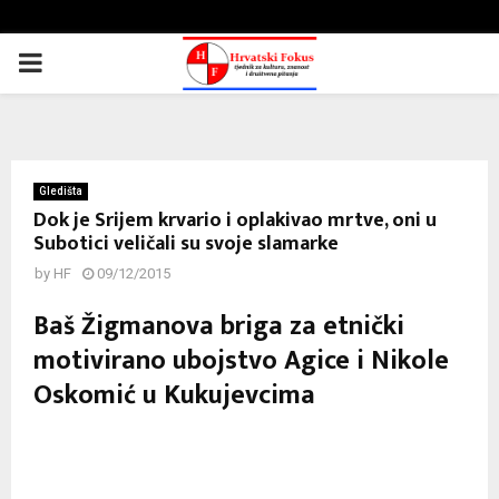
PRIMARY
MENU
Gledišta
Dok je Srijem krvario i oplakivao mrtve, oni u
Subotici veličali su svoje slamarke
by
HF
09/12/2015
Baš Žigmanova briga za etnički
motivirano ubojstvo Agice i Nikole
Oskomić u Kukujevcima