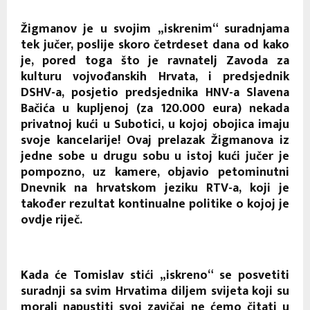
Žigmanov je u svojim „iskrenim“ suradnjama
tek jučer, poslije skoro četrdeset dana od kako
je, pored toga što je ravnatelj Zavoda za
kulturu vojvođanskih Hrvata, i predsjednik
DSHV-a, posjetio predsjednika HNV-a Slavena
Bačića u kupljenoj (za 120.000 eura) nekada
privatnoj kući u Subotici, u kojoj obojica imaju
svoje kancelarije! Ovaj prelazak Žigmanova iz
jedne sobe u drugu sobu u istoj kući jučer je
pompozno, uz kamere, objavio petominutni
Dnevnik na hrvatskom jeziku RTV-a, koji je
također rezultat kontinualne politike o kojoj je
ovdje riječ.
Kada će Tomislav stići „iskreno“ se posvetiti
suradnji sa svim Hrvatima diljem svijeta koji su
morali napustiti svoj zavičaj ne ćemo čitati u