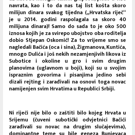
navrata, kao i to da nas taj list košta skoro
milijun dinara svakog tijedna („Hrvatska riječ“
je u 2014. godini raspolagala sa skoro 40
milijuna dinara)! Samo do sada to je oko 500
iznosa kojih je za svirepo ubojstvo oba roditelja
dobio Stjepan Oskomić! Za to vrijeme smo se
nagledali Bačića (oca i sina), Žigmanova, Kuntića,
mnogo Dulića i još nekih nezamjenjivih likova iz
Subotice i okoline u gro i svim drugim
planovima (uglavnom u boji), koji su u svojim
ispraznim govorima i pisanjima jedino sebi
dizali rejting i zarađivali na osnovi toga novac
namijenjen svim Hrvatima u Republici Srbiji.
Ni riječi nije bilo o zaštiti bilo kojeg Hrvata u
Srijemu (čuveni subotički odvjetnici Bačići
zarađivali su novac na drugim slučajevima),
dominantne teme su bile geneza Bunjevaca