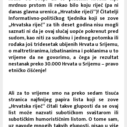
mrdnuo prstom ili rekao bilo koju riječ (pa ni
danas glavna urenica „Hrvatske riječi“)! Čitatelji
Informativno-političkog tjednika koji se zove
„Hrvatska riječ“ za tih deset godina nisu mogli
saznati ni da je ovaj slučaj uopće pokrenut pred
sudom, kao niti za sudbinu i jednog potomka ili
rođaka još tridesetak ubijenih Hrvata u Srijemu,
o maltretiranima, izbatinanima i poklanima u to
vrijeme da ne govorimo, a čega je rezultat
nestanak preko 30.000 Hrvata u Srijemu – pravo
etničko čišćenje!
Ali za to vrijeme smo na preko sedam tisuća
stranica najfinijeg papira lista koji se zove
„Hrvatska riječ“ čitali takve gluposti da se ovaj
list može nazvati subotičkom svaštarom ili
subotičkim humorističnim listom. O tome sam,
uz navode mnogih takvih gluposti, pisao u više