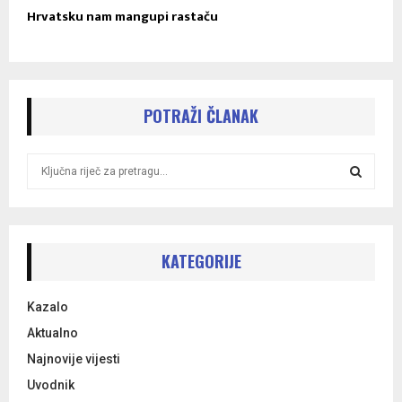
Hrvatsku nam mangupi rastaču
POTRAŽI ČLANAK
S
e
a
S
r
c
E
h
KATEGORIJE
f
A
o
Kazalo
r
R
:
Aktualno
C
Najnovije vijesti
Uvodnik
H