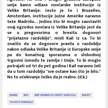
unije kamo odlaze novčarske institucije iz
Velike Britanije: često je to i Bruxelles,
Amsterdam, institucije Južne Amerike naravno
teže Madridu… Jedino što bi moglo zaustaviti
ovaj egzodus novčara iz Velike Britanije jest da
se u pregovorima o brexitu dogovori
"prijelazno razdoblje", misli Kail iz ca. To bi
značilo da se dogovore pravila u razdoblju
nakon odlaska Velike Britanije iz Europske unije
pa do konačnog sporazuma o slobodnoj
trgovini između te zemlje i Unije. To bi moglo
potrajati od tri do pet godina i Kail naravno želi
da u tom razdoblju "sve ostane kao što je bilo."
No to očekivanje teško da je realno. (d.k.)
BANKE
BDP
BNP PARIBAS ILI CREDIT AGRICOLE
BREXIT
SOCIETE GENERALE