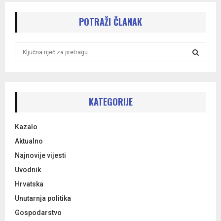
POTRAŽI ČLANAK
S
e
a
S
r
c
E
h
KATEGORIJE
f
A
o
Kazalo
r
R
:
Aktualno
C
Najnovije vijesti
Uvodnik
H
Hrvatska
Unutarnja politika
Gospodarstvo