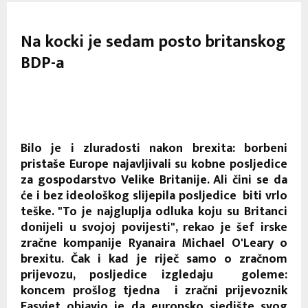
Na kocki je sedam posto britanskog
BDP-a
Bilo je i zluradosti nakon brexita: borbeni
pristaše Europe najavljivali su kobne posljedice
za gospodarstvo Velike Britanije. Ali čini se da
će i bez ideološkog slijepila posljedice biti vrlo
teške. "To je najgluplja odluka koju su Britanci
donijeli u svojoj povijesti", rekao je šef irske
zračne kompanije Ryanaira Michael O'Leary o
brexitu. Čak i kad je riječ samo o zračnom
prijevozu, posljedice izgledaju goleme:
koncem prošlog tjedna i zračni prijevoznik
Easyjet objavio je da europsko sjedište svog