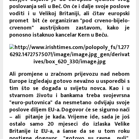
poslovanja seli u Beč. On će i dalje svoje poslove
voditi i u Velikoj Britaniji, ali čitav europski
promet bit će organiziran "pod crveno-bijelo-
crvenom" austrijskom zastavom, kako je
ponosno istaknuo kancelar Kern u Beču.
Ali promjene u zračnom prijevozu nad nebom
Europe izgledaju gotovo nevažno u usporedbi s
tim što se događa u svijetu novca. Kao i u
stvarnom životu i bankama treba svojevrsna
"euro-putovnica" da nesmetano odvijaju svoje
poslove diljem EU-a. Dogovor će se sigurno naći
– ali pitanje je kada. Vrijeme ide, sada je još
ostalo samo 20 mjeseci do izlaska Velike
Britanije iz EU-a, a šanse da se u tom roku
postigne dogovor "gotovo su ravne nuli",