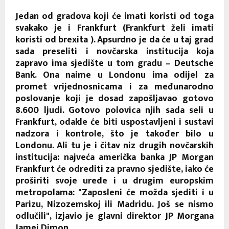
Jedan od gradova koji će imati koristi od toga
svakako je i Frankfurt (Frankfurt želi imati
koristi od brexita ). Apsurdno je da će u taj grad
sada preseliti i novčarska institucija koja
zapravo ima sjedište u tom gradu – Deutsche
Bank. Ona naime u Londonu ima odijel za
promet vrijednosnicama i za međunarodno
poslovanje koji je dosad zapošljavao gotovo
8.600 ljudi. Gotovo polovica njih sada seli u
Frankfurt, odakle će biti uspostavljeni i sustavi
nadzora i kontrole, što je također bilo u
Londonu. Ali tu je i čitav niz drugih novčarskih
institucija: najveća američka banka JP Morgan
Frankfurt će odrediti za pravno sjedište, iako će
proširiti svoje urede i u drugim europskim
metropolama: "Zaposleni će možda sjediti i u
Parizu, Nizozemskoj ili Madridu. Još se nismo
odlučili", izjavio je glavni direktor JP Morgana
Jamei Dimon.