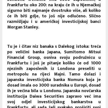
Frankfurtu oko 200: na kraju će ih u Njemačkoj
sigurno biti najmanje dvostruko više, ali koliko
će ih biti gdje, to još nije odlučeno. Slično
razmišljaju i u američkoj investicijskoj banci
Morgan Stanley.
Tu je i čitav niz banaka s Dalekog istoka: treća
po veličini banka Japana, Sumitomo Mitsui
Financial Group, osniva svoju podružnicu u
Frankfurtu i još je pitanje koliko će od 1000
njezinih zaposlenih iz Londona preseliti u
metropolu na rijeci Majni. Tamo dolazi i
japanska investicijska banka Nomura koja je
dosad imala oo 3000 suradnika u Europi, dosad
ih je većina bila u Londonu. Japanska novčarska
institucija Daiwa Securities zapravo već ima
svoj odjel investicijskog bankarstva u
Frankfurtu, ali sada želi svakako proširiti svoj