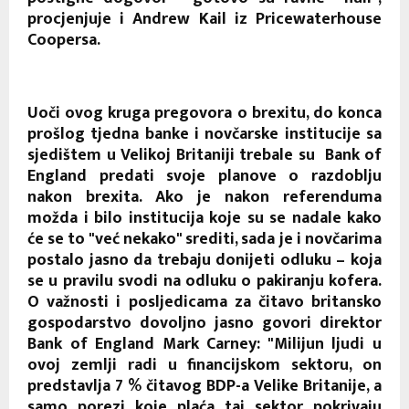
procjenjuje i Andrew Kail iz Pricewaterhouse
Coopersa.
Uoči ovog kruga pregovora o brexitu, do konca
prošlog tjedna banke i novčarske institucije sa
sjedištem u Velikoj Britaniji trebale su Bank of
England predati svoje planove o razdoblju
nakon brexita. Ako je nakon referenduma
možda i bilo institucija koje su se nadale kako
će se to "već nekako" srediti, sada je i novčarima
postalo jasno da trebaju donijeti odluku – koja
se u pravilu svodi na odluku o pakiranju kofera.
O važnosti i posljedicama za čitavo britansko
gospodarstvo dovoljno jasno govori direktor
Bank of England Mark Carney: "Milijun ljudi u
ovoj zemlji radi u financijskom sektoru, on
predstavlja 7 % čitavog BDP-a Velike Britanije, a
samo porezi koje plaća taj sektor pokrivaju