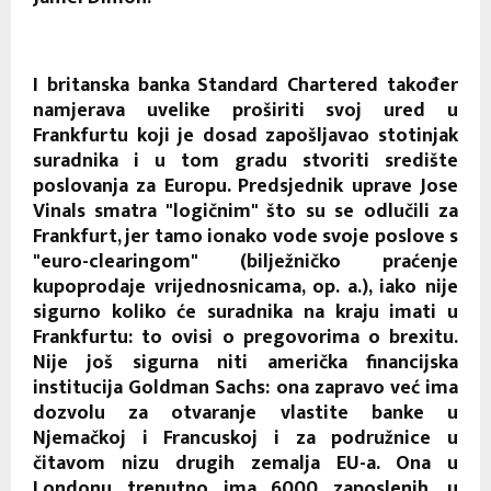
I britanska banka Standard Chartered također
namjerava uvelike proširiti svoj ured u
Frankfurtu koji je dosad zapošljavao stotinjak
suradnika i u tom gradu stvoriti središte
poslovanja za Europu. Predsjednik uprave Jose
Vinals smatra "logičnim" što su se odlučili za
Frankfurt, jer tamo ionako vode svoje poslove s
"euro-clearingom" (bilježničko praćenje
kupoprodaje vrijednosnicama, op. a.), iako nije
sigurno koliko će suradnika na kraju imati u
Frankfurtu: to ovisi o pregovorima o brexitu.
Nije još sigurna niti američka financijska
institucija Goldman Sachs: ona zapravo već ima
dozvolu za otvaranje vlastite banke u
Njemačkoj i Francuskoj i za podružnice u
čitavom nizu drugih zemalja EU-a. Ona u
Londonu trenutno ima 6000 zaposlenih, u