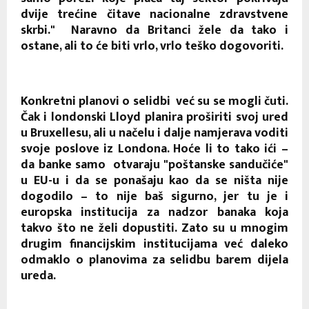
dvije trećine čitave nacionalne zdravstvene
skrbi." Naravno da Britanci žele da tako i
ostane, ali to će biti vrlo, vrlo teško dogovoriti.
Konkretni planovi o selidbi već su se mogli čuti.
Čak i londonski Lloyd planira proširiti svoj ured
u Bruxellesu, ali u načelu i dalje namjerava voditi
svoje poslove iz Londona. Hoće li to tako ići –
da banke samo otvaraju "poštanske sandučiće"
u EU-u i da se ponašaju kao da se ništa nije
dogodilo – to nije baš sigurno, jer tu je i
europska institucija za nadzor banaka koja
takvo što ne želi dopustiti. Zato su u mnogim
drugim financijskim institucijama već daleko
odmaklo o planovima za selidbu barem dijela
ureda.