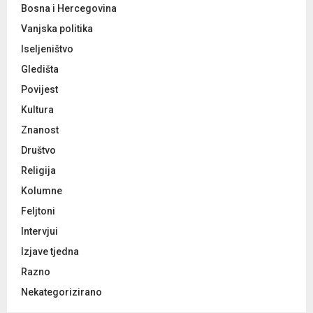
Bosna i Hercegovina
Vanjska politika
Iseljeništvo
Gledišta
Povijest
Kultura
Znanost
Društvo
Religija
Kolumne
Feljtoni
Intervjui
Izjave tjedna
Razno
Nekategorizirano