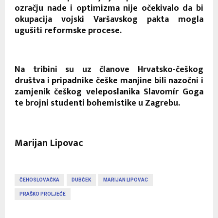
ozračju nade i optimizma nije očekivalo da bi
okupacija vojski Varšavskog pakta mogla
ugušiti reformske procese.
Na tribini su uz članove Hrvatsko-češkog
društva i pripadnike češke manjine bili nazočni i
zamjenik češkog veleposlanika Slavomír Goga
te brojni studenti bohemistike u Zagrebu.
Marijan Lipovac
ČEHOSLOVAČKA
DUBČEK
MARIJAN LIPOVAC
PRAŠKO PROLJEĆE