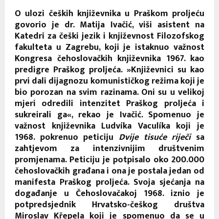
O ulozi čeških književnika u Praškom proljeću
govorio je dr. Matija Ivačić, viši asistent na
Katedri za češki jezik i književnost Filozofskog
fakulteta u Zagrebu, koji je istaknuo važnost
Kongresa čehoslovačkih književnika 1967. kao
predigre Praškog proljeća. »Književnici su kao
prvi dali dijagnozu komunističkog režima koji je
bio porozan na svim razinama. Oni su u velikoj
mjeri odredili intenzitet Praškog proljeća i
sukreirali ga«, rekao je Ivačić. Spomenuo je
važnost književnika Ludvíka Vaculíka koji je
1968. pokrenuo peticiju
Dvije tisuće riječi
sa
zahtjevom za intenzivnijim društvenim
promjenama. Peticiju je potpisalo oko 200.000
čehoslovačkih građana i ona je postala jedan od
manifesta Praškog proljeća. Svoja sjećanja na
događanje u Čehoslovačakoj 1968. iznio je
potpredsjednik Hrvatsko-češkog društva
Miroslav Křepela koji je spomenuo da se u