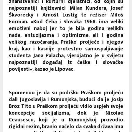
znanstvenici i kulturni djelatnici, od kojih su
najpoznatiji književnici Milan Kundera, Josef
Škvorecký i Arnošt Lustig te režiser Miloš
Forman. »Kod Čeha i Slovaka 1968. ima veliki
emotivni naboj jer to je bila godina velikih
nada, entuzijazma i optimizma, ali i godina
velikog razočaranja. Praško proljeće i njegov
kraj, kao i kasnije protestno samospaljivanje
studenta Jana Palacha, vjerojatno je u svijetu
najpoznatiji događaj iz češke i slovačke
povijesti«, kazao je Lipovac.
Spomenuo je da su podršku Praškom proljeću
dali Jugoslavija i Rumunjska, budući da je Josip
Broz Tito u Praškom proljeću vidio uspjeh svoje
koncepcije socijalizma, dok je Nicolae
Ceausescu, koji je u Rumunjskoj provodio
rigidni režim, branio načelo da svaka država ima