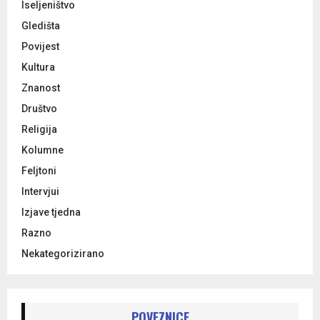
Iseljeništvo
Gledišta
Povijest
Kultura
Znanost
Društvo
Religija
Kolumne
Feljtoni
Intervjui
Izjave tjedna
Razno
Nekategorizirano
POVEZNICE