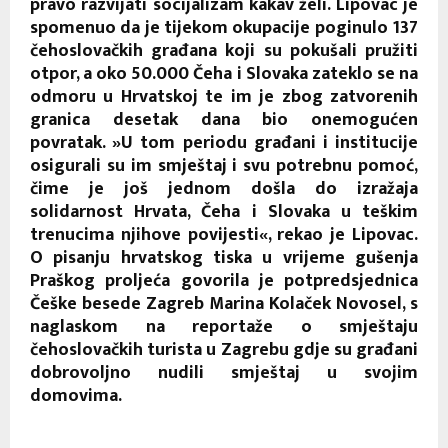
pravo razvijati socijalizam kakav želi. Lipovac je
spomenuo da je tijekom okupacije poginulo 137
čehoslovačkih građana koji su pokušali pružiti
otpor, a oko 50.000 Čeha i Slovaka zateklo se na
odmoru u Hrvatskoj te im je zbog zatvorenih
granica desetak dana bio onemogućen
povratak. »U tom periodu građani i institucije
osigurali su im smještaj i svu potrebnu pomoć,
čime je još jednom došla do izražaja
solidarnost Hrvata, Čeha i Slovaka u teškim
trenucima njihove povijesti«, rekao je Lipovac.
O pisanju hrvatskog tiska u vrijeme gušenja
Praškog proljeća govorila je potpredsjednica
Češke besede Zagreb Marina Kolaček Novosel, s
naglaskom na reportaže o smještaju
čehoslovačkih turista u Zagrebu gdje su građani
dobrovoljno nudili smještaj u svojim
domovima.