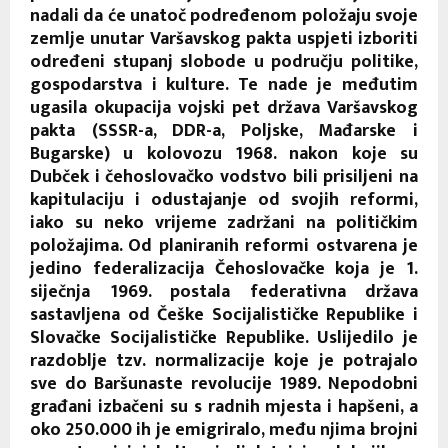
nadali da će unatoč podređenom položaju svoje
zemlje unutar Varšavskog pakta uspjeti izboriti
određeni stupanj slobode u području politike,
gospodarstva i kulture. Te nade je međutim
ugasila okupacija vojski pet država Varšavskog
pakta (SSSR-a, DDR-a, Poljske, Mađarske i
Bugarske) u kolovozu 1968. nakon koje su
Dubček i čehoslovačko vodstvo bili prisiljeni na
kapitulaciju i odustajanje od svojih reformi,
iako su neko vrijeme zadržani na političkim
položajima. Od planiranih reformi ostvarena je
jedino federalizacija Čehoslovačke koja je 1.
siječnja 1969. postala federativna država
sastavljena od Češke Socijalističke Republike i
Slovačke Socijalističke Republike. Uslijedilo je
razdoblje tzv. normalizacije koje je potrajalo
sve do Baršunaste revolucije 1989. Nepodobni
građani izbačeni su s radnih mjesta i hapšeni, a
oko 250.000 ih je emigriralo, među njima brojni