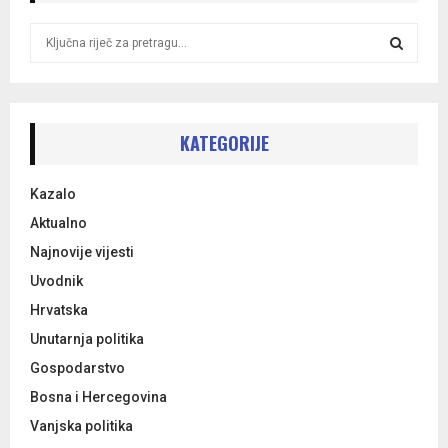
S
e
a
S
r
c
E
h
KATEGORIJE
f
A
o
Kazalo
r
R
:
Aktualno
C
Najnovije vijesti
Uvodnik
H
Hrvatska
Unutarnja politika
Gospodarstvo
Bosna i Hercegovina
Vanjska politika