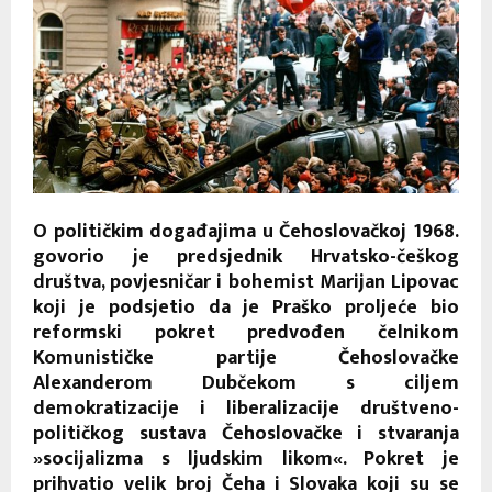
O političkim događajima u Čehoslovačkoj 1968.
govorio je predsjednik Hrvatsko-češkog
društva, povjesničar i bohemist Marijan Lipovac
koji je podsjetio da je Praško proljeće bio
reformski pokret predvođen čelnikom
Komunističke partije Čehoslovačke
Alexanderom Dubčekom s ciljem
demokratizacije i liberalizacije društveno-
političkog sustava Čehoslovačke i stvaranja
»socijalizma s ljudskim likom«. Pokret je
prihvatio velik broj Čeha i Slovaka koji su se