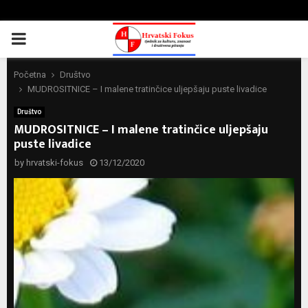
PRIMARY
MENU
Početna
Društvo
MUDROSITNICE – I malene tratinčice uljepšaju puste livadice
Društvo
MUDROSITNICE – I malene tratinčice uljepšaju
puste livadice
by
hrvatski-fokus
13/12/2020