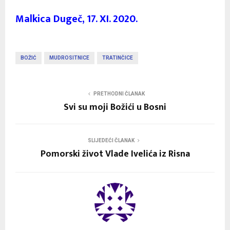
Malkica Dugeč, 17. XI. 2020.
BOŽIĆ
MUDROSITNICE
TRATINČICE
PRETHODNI ČLANAK
Svi su moji Božići u Bosni
SLIJEDEĆI ČLANAK
Pomorski život Vlade Ivelića iz Risna