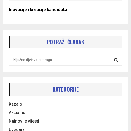
Inovacije i kreacije kandidata
POTRAŽI ČLANAK
S
e
a
S
r
c
E
h
KATEGORIJE
f
A
o
Kazalo
r
R
:
Aktualno
C
Najnovije vijesti
Uvodnik
H