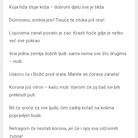
Koja hiža štuje križa – dobrom djelu sve je bliža.
Domovino, sretna jesi! Tisuće te otoka još resi!
Lopovima zanat posato je zao: Krasti hoće gdje je netko
već sve pokrao.
Ima jedna zemlja dobrih ljudi: sama nema sve što drugima
– nudi.
Uskoro će i Božić pred vrata. Manite se ćorava zanata!
Korona još otrov – kašu muti. Vjerom će joj baš svi biti
prekinuti puti.
Bit će sreće za sve ljude, čim zadnji kotač na kolima
popravljen bude.
Netragom će nestati korona, jer će i njoj sva odzvoniti
zvona!