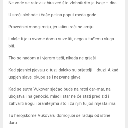
Ne vode se ratovi iz hira,već što zlobnik što je tvoje – dira.
U sreći slobode i čaše pelina poput meda gode.
Pravednici mnogi mriju, jer istinu reći ne smiju.
Lakše ti je u svome domu suze liti, nego u tuđemu sluga
biti.
Tko se nadom a i vjerom tješi, nikada ne griješi.
Kad pjesnici pjevaju o tuzi, daleko su prijatelji – druzi. A kad
uspjeh slave, okupe se i nezvane glave.
Kad se sutra Vukovar sjećao bude na ratni dar-mar, na
ubojstva i na genocid, mlad i star ne će stati pred zid i
zahvaliti Bogu i braniteljima što i za njih tu još mjesta ima.
I u herojskome Vukovaru domoljubi se raduju od istine
daru.