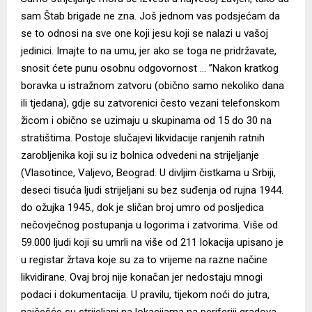
sam Štab brigade ne zna. Još jednom vas podsjećam da
se to odnosi na sve one koji jesu koji se nalazi u vašoj
jedinici. Imajte to na umu, jer ako se toga ne pridržavate,
snosit ćete punu osobnu odgovornost … ”Nakon kratkog
boravka u istražnom zatvoru (obično samo nekoliko dana
ili tjedana), gdje su zatvorenici često vezani telefonskom
žicom i obično se uzimaju u skupinama od 15 do 30 na
stratištima. Postoje slučajevi likvidacije ranjenih ratnih
zarobljenika koji su iz bolnica odvedeni na strijeljanje
(Vlasotince, Valjevo, Beograd. U divljim čistkama u Srbiji,
deseci tisuća ljudi strijeljani su bez suđenja od rujna 1944.
do ožujka 1945., dok je sličan broj umro od posljedica
nečovječnog postupanja u logorima i zatvorima. Više od
59.000 ljudi koji su umrli na više od 211 lokacija upisano je
u registar žrtava koje su za to vrijeme na razne načine
likvidirane. Ovaj broj nije konačan jer nedostaju mnogi
podaci i dokumentacija. U pravilu, tijekom noći do jutra,
najčešće su strijeljani na lokacijama na periferiji gradova,