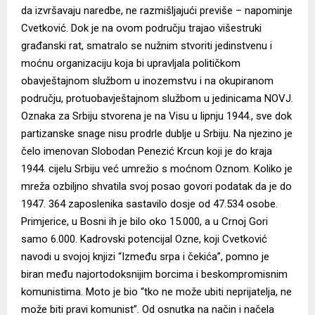
da izvršavaju naredbe, ne razmišljajući previše – napominje
Cvetković. Dok je na ovom području trajao višestruki
građanski rat, smatralo se nužnim stvoriti jedinstvenu i
moćnu organizaciju koja bi upravljala političkom
obavještajnom službom u inozemstvu i na okupiranom
području, protuobavještajnom službom u jedinicama NOVJ.
Oznaka za Srbiju stvorena je na Visu u lipnju 1944., sve dok
partizanske snage nisu prodrle dublje u Srbiju. Na njezino je
čelo imenovan Slobodan Penezić Krcun koji je do kraja
1944. cijelu Srbiju već umrežio s moćnom Oznom. Koliko je
mreža ozbiljno shvatila svoj posao govori podatak da je do
1947. 364 zaposlenika sastavilo dosje od 47.534 osobe.
Primjerice, u Bosni ih je bilo oko 15.000, a u Crnoj Gori
samo 6.000. Kadrovski potencijal Ozne, koji Cvetković
navodi u svojoj knjizi “Između srpa i čekića”, pomno je
biran među najortodoksnijim borcima i beskompromisnim
komunistima. Moto je bio “tko ne može ubiti neprijatelja, ne
može biti pravi komunist”. Od osnutka na način i načela