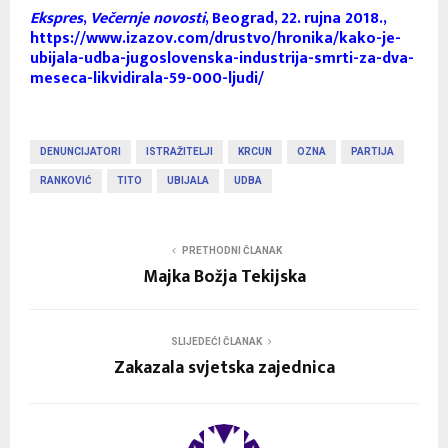
Ekspres
,
Večernje novosti
, Beograd, 22. rujna 2018.,
https://www.izazov.com/drustvo/hronika/kako-je-
ubijala-udba-jugoslovenska-industrija-smrti-za-dva-
meseca-likvidirala-59-000-ljudi/
DENUNCIJATORI
ISTRAŽITELJI
KRCUN
OZNA
PARTIJA
RANKOVIĆ
TITO
UBIJALA
UDBA
PRETHODNI ČLANAK
Majka Božja Tekijska
SLIJEDEĆI ČLANAK
Zakazala svjetska zajednica