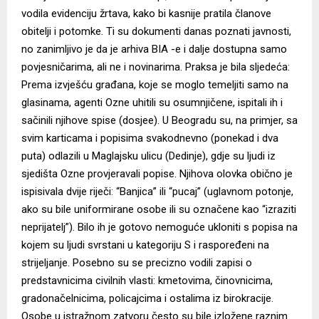
vodila evidenciju žrtava, kako bi kasnije pratila članove
obitelji i potomke. Ti su dokumenti danas poznati javnosti,
no zanimljivo je da je arhiva BIA -e i dalje dostupna samo
povjesničarima, ali ne i novinarima. Praksa je bila sljedeća:
Prema izvješću građana, koje se moglo temeljiti samo na
glasinama, agenti Ozne uhitili su osumnjičene, ispitali ih i
sačinili njihove spise (dosjee). U Beogradu su, na primjer, sa
svim karticama i popisima svakodnevno (ponekad i dva
puta) odlazili u Maglajsku ulicu (Dedinje), gdje su ljudi iz
sjedišta Ozne provjeravali popise. Njihova olovka obično je
ispisivala dvije riječi: “Banjica” ili “pucaj” (uglavnom potonje,
ako su bile uniformirane osobe ili su označene kao “izraziti
neprijatelj”). Bilo ih je gotovo nemoguće ukloniti s popisa na
kojem su ljudi svrstani u kategoriju S i raspoređeni na
strijeljanje. Posebno su se precizno vodili zapisi o
predstavnicima civilnih vlasti: kmetovima, činovnicima,
gradonačelnicima, policajcima i ostalima iz birokracije.
Osobe u istražnom zatvoru često su bile izložene raznim