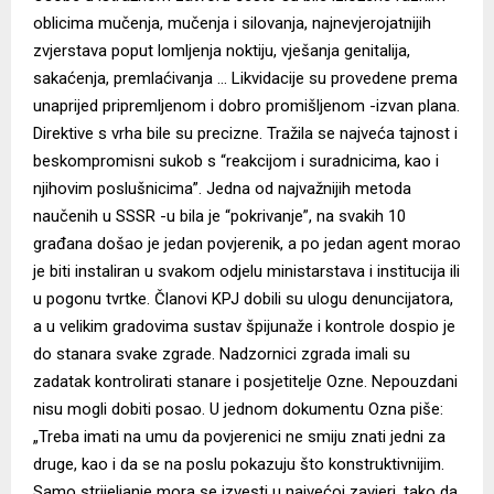
oblicima mučenja, mučenja i silovanja, najnevjerojatnijih
zvjerstava poput lomljenja noktiju, vješanja genitalija,
sakaćenja, premlaćivanja … Likvidacije su provedene prema
unaprijed pripremljenom i dobro promišljenom -izvan plana.
Direktive s vrha bile su precizne. Tražila se najveća tajnost i
beskompromisni sukob s “reakcijom i suradnicima, kao i
njihovim poslušnicima”. Jedna od najvažnijih metoda
naučenih u SSSR -u bila je “pokrivanje”, na svakih 10
građana došao je jedan povjerenik, a po jedan agent morao
je biti instaliran u svakom odjelu ministarstava i institucija ili
u pogonu tvrtke. Članovi KPJ dobili su ulogu denuncijatora,
a u velikim gradovima sustav špijunaže i kontrole dospio je
do stanara svake zgrade. Nadzornici zgrada imali su
zadatak kontrolirati stanare i posjetitelje Ozne. Nepouzdani
nisu mogli dobiti posao. U jednom dokumentu Ozna piše:
„Treba imati na umu da povjerenici ne smiju znati jedni za
druge, kao i da se na poslu pokazuju što konstruktivnijim.
Samo strijeljanje mora se izvesti u najvećoj zavjeri, tako da