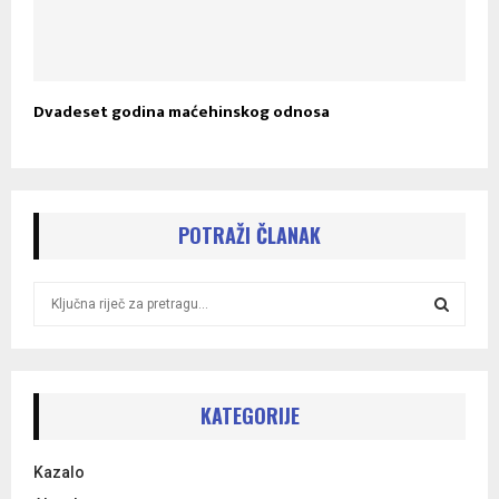
Dvadeset godina maćehinskog odnosa
POTRAŽI ČLANAK
S
e
a
S
r
c
E
h
KATEGORIJE
f
A
o
Kazalo
r
R