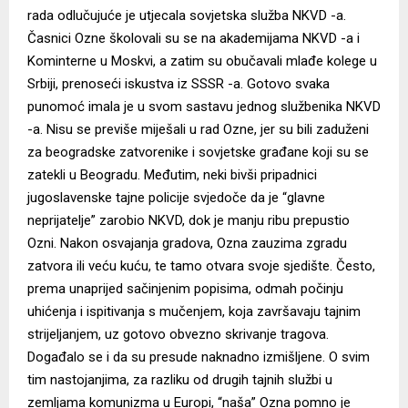
rada odlučujuće je utjecala sovjetska služba NKVD -a.
Časnici Ozne školovali su se na akademijama NKVD -a i
Kominterne u Moskvi, a zatim su obučavali mlađe kolege u
Srbiji, prenoseći iskustva iz SSSR -a. Gotovo svaka
punomoć imala je u svom sastavu jednog službenika NKVD
-a. Nisu se previše miješali u rad Ozne, jer su bili zaduženi
za beogradske zatvorenike i sovjetske građane koji su se
zatekli u Beogradu. Međutim, neki bivši pripadnici
jugoslavenske tajne policije svjedoče da je “glavne
neprijatelje” zarobio NKVD, dok je manju ribu prepustio
Ozni. Nakon osvajanja gradova, Ozna zauzima zgradu
zatvora ili veću kuću, te tamo otvara svoje sjedište. Često,
prema unaprijed sačinjenim popisima, odmah počinju
uhićenja i ispitivanja s mučenjem, koja završavaju tajnim
strijeljanjem, uz gotovo obvezno skrivanje tragova.
Događalo se i da su presude naknadno izmišljene. O svim
tim nastojanjima, za razliku od drugih tajnih službi u
zemljama komunizma u Europi, “naša” Ozna pomno je