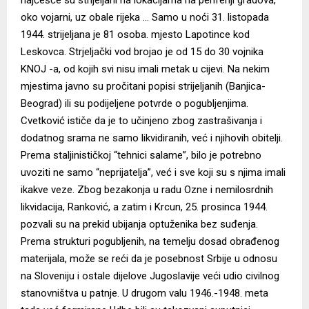
oko vojarni, uz obale rijeka … Samo u noći 31. listopada
1944. strijeljana je 81 osoba. mjesto Lapotince kod
Leskovca. Strjeljački vod brojao je od 15 do 30 vojnika
KNOJ -a, od kojih svi nisu imali metak u cijevi. Na nekim
mjestima javno su pročitani popisi strijeljanih (Banjica-
Beograd) ili su podijeljene potvrde o pogubljenjima.
Cvetković ističe da je to učinjeno zbog zastrašivanja i
dodatnog srama ne samo likvidiranih, već i njihovih obitelji.
Prema staljinističkoj “tehnici salame”, bilo je potrebno
uvoziti ne samo “neprijatelja”, već i sve koji su s njima imali
ikakve veze. Zbog bezakonja u radu Ozne i nemilosrdnih
likvidacija, Ranković, a zatim i Krcun, 25. prosinca 1944.
pozvali su na prekid ubijanja optuženika bez suđenja.
Prema strukturi pogubljenih, na temelju dosad obrađenog
materijala, može se reći da je posebnost Srbije u odnosu
na Sloveniju i ostale dijelove Jugoslavije veći udio civilnog
stanovništva u patnje. U drugom valu 1946.-1948. meta