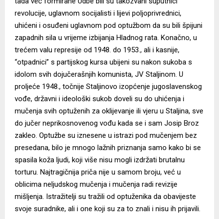
tada već formirane Udbe bili su takozvani suputnici
revolucije, uglavnom socijalisti i lijevi poljoprivrednici,
uhićeni i osuđeni uglavnom pod optužbom da su bili špijuni
zapadnih sila u vrijeme izbijanja Hladnog rata. Konačno, u
trećem valu represije od 1948. do 1953., ali i kasnije,
“otpadnici” s partijskog kursa ubijeni su nakon sukoba s
idolom svih dojučerašnjih komunista, JV Staljinom. U
proljeće 1948., točnije Staljinovo izopćenje jugoslavenskog
vođe, državni i ideološki sukob doveli su do uhićenja i
mučenja svih optuženih za oklijevanje ili vjeru u Staljina, sve
do jučer neprikosnovenog vođu kada se i sam Josip Broz
zakleo. Optužbe su iznesene u istrazi pod mučenjem bez
presedana, bilo je mnogo lažnih priznanja samo kako bi se
spasila koža ljudi, koji više nisu mogli izdržati brutalnu
torturu. Najtragičnija priča nije u samom broju, već u
oblicima neljudskog mučenja i mučenja radi revizije
mišljenja. Istražitelji su tražili od optuženika da obavijeste
svoje suradnike, ali i one koji su za to znali i nisu ih prijavili.