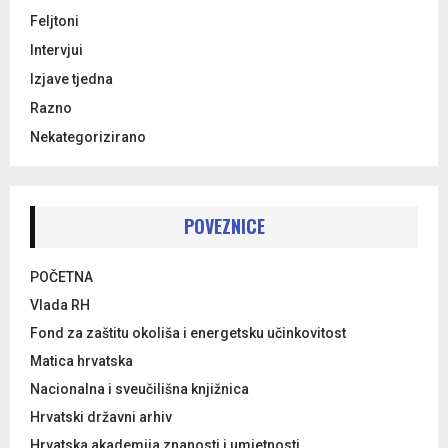
Feljtoni
Intervjui
Izjave tjedna
Razno
Nekategorizirano
POVEZNICE
POČETNA
Vlada RH
Fond za zaštitu okoliša i energetsku učinkovitost
Matica hrvatska
Nacionalna i sveučilišna knjižnica
Hrvatski državni arhiv
Hrvatska akademija znanosti i umjetnosti