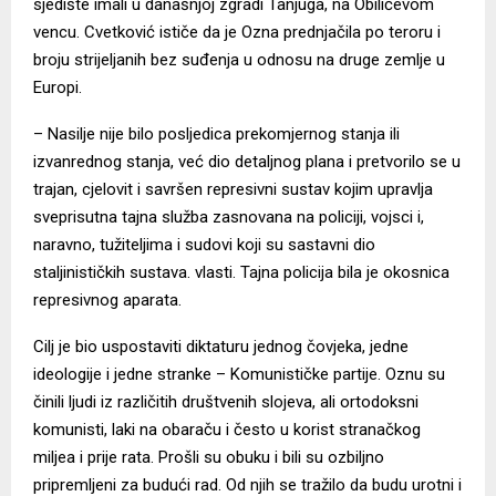
sjedište imali u današnjoj zgradi Tanjuga, na Obilićevom
vencu. Cvetković ističe da je Ozna prednjačila po teroru i
broju strijeljanih bez suđenja u odnosu na druge zemlje u
Europi.
– Nasilje nije bilo posljedica prekomjernog stanja ili
izvanrednog stanja, već dio detaljnog plana i pretvorilo se u
trajan, cjelovit i savršen represivni sustav kojim upravlja
sveprisutna tajna služba zasnovana na policiji, vojsci i,
naravno, tužiteljima i sudovi koji su sastavni dio
staljinističkih sustava. vlasti. Tajna policija bila je okosnica
represivnog aparata.
Cilj je bio uspostaviti diktaturu jednog čovjeka, jedne
ideologije i jedne stranke – Komunističke partije. Oznu su
činili ljudi iz različitih društvenih slojeva, ali ortodoksni
komunisti, laki na obaraču i često u korist stranačkog
miljea i prije rata. Prošli su obuku i bili su ozbiljno
pripremljeni za budući rad. Od njih se tražilo da budu urotni i