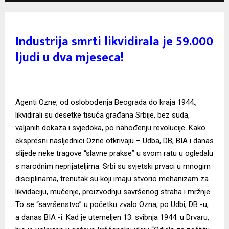
Industrija smrti likvidirala je 59.000
ljudi u dva mjeseca!
Agenti Ozne, od oslobođenja Beograda do kraja 1944.,
likvidirali su desetke tisuća građana Srbije, bez suda,
valjanih dokaza i svjedoka, po nahođenju revolucije. Kako
ekspresni nasljednici Ozne otkrivaju – Udba, DB, BIA i danas
slijede neke tragove “slavne prakse” u svom ratu u ogledalu
s narodnim neprijateljima. Srbi su svjetski prvaci u mnogim
disciplinama, trenutak su koji imaju stvorio mehanizam za
likvidaciju, mučenje, proizvodnju savršenog straha i mržnje.
To se “savršenstvo” u početku zvalo Ozna, po Udbi, DB -u,
a danas BIA -i. Kad je utemeljen 13. svibnja 1944. u Drvaru,