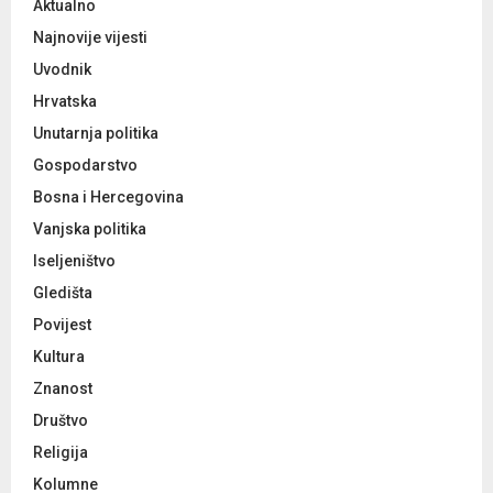
:
Aktualno
C
Najnovije vijesti
Uvodnik
H
Hrvatska
Unutarnja politika
Gospodarstvo
Bosna i Hercegovina
Vanjska politika
Iseljeništvo
Gledišta
Povijest
Kultura
Znanost
Društvo
Religija
Kolumne