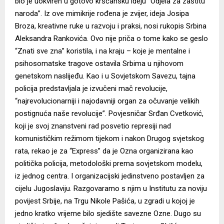
bio je uokviren u gotovo kršćansku ideju “Odjela za zaštitu
naroda”. Iz ove mimikrije rođena je zvijer, ideja Josipa
Broza, kreativne ruke u razvoju i praksi, nosi rukopis Srbina
Aleksandra Rankovića. Ovo nije priča o tome kako se geslo
“Znati sve zna” koristila, i na kraju – koje je mentalne i
psihosomatske tragove ostavila Srbima u njihovom
genetskom naslijeđu. Kao i u Sovjetskom Savezu, tajna
policija predstavljala je izvučeni mač revolucije,
“najrevolucionarniji i najodavniji organ za očuvanje velikih
postignuća naše revolucije”. Povjesničar Srđan Cvetković,
koji je svoj znanstveni rad posvetio represiji nad
komunističkim režimom tijekom i nakon Drugog svjetskog
rata, rekao je za “Express” da je Ozna organizirana kao
politička policija, metodološki prema sovjetskom modelu,
iz jednog centra. I organizacijski jedinstveno postavljen za
cijelu Jugoslaviju. Razgovaramo s njim u Institutu za noviju
povijest Srbije, na Trgu Nikole Pašića, u zgradi u kojoj je
jedno kratko vrijeme bilo sjedište savezne Ozne. Dugo su