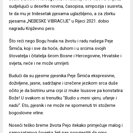
sudjelujući u desetke novina, časopisa, simpozija i susreta,
te da mu je tridesetak pjesama uglazbljeno, a za zbirku
pjesama „NEBESKE VIBRACIJE“ u Rijeci 2021. dobio
nagradu Književno pero.
Što reći nego Bogu hvala na životu i radu našega Peje
Šimića, koji i sve da hoće, duhom i u srcima svojih
štovatelja i čitatelja širom Bosne i Hercegovine, Hrvatske i
svijeta, neće i ne može umrijeti.
Budući da su pjesme pjesnika Peje Šimića ekspresivne,
doživljene, jasne, sadržajne i izrečene jezikom srca duše
očito je da bistrinu uma crpi iz muke Isusove pa konstatira:
Bože! U svakom si trenutku “
Budio u meni vjeru, ufanje i
nadu
“. Eto, pjesnik i ne može ne spomenuti tri stožerne
bogoslovne vrline.
Noseći teško breme života Pejo itekako primjećuje malog i
samozatajnog čovjeka želi nas posvijestiti da smo