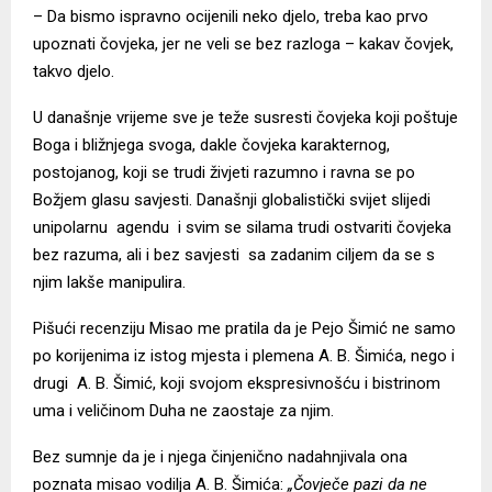
– Da bismo ispravno ocijenili neko djelo, treba kao prvo
upoznati čovjeka, jer ne veli se bez razloga – kakav čovjek,
takvo djelo.
U današnje vrijeme sve je teže susresti čovjeka koji poštuje
Boga i bližnjega svoga, dakle čovjeka karakternog,
postojanog, koji se trudi živjeti razumno i ravna se po
Božjem glasu savjesti. Današnji globalistički svijet slijedi
unipolarnu agendu i svim se silama trudi ostvariti čovjeka
bez razuma, ali i bez savjesti sa zadanim ciljem da se s
njim lakše manipulira.
Pišući recenziju Misao me pratila da je Pejo Šimić ne samo
po korijenima iz istog mjesta i plemena A. B. Šimića, nego i
drugi A. B. Šimić, koji svojom ekspresivnošću i bistrinom
uma i veličinom Duha ne zaostaje za njim.
Bez sumnje da je i njega činjenično nadahnjivala ona
poznata misao vodilja A. B. Šimića:
„Čovječe pazi da ne