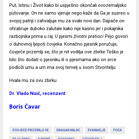
Put, Istinu i Život kako bi uspješno okončali ovozemaljsko
putovanje. On ne samo vjeruje nego kaže da Ga je susreo u
svojoj patnji i zahvaljuje mu za svaki novi dan. Dapače on
ohrabruje duboko zalutale kako nije kasno jer i pokajnika
razbojnika prima u raj. U pjesmi
životni pratioci
Pejo govori
o duhovnoj ljepoti čovjeka. Konačno pjesnik poručuje,
čovječe prizemlji se, što je nit vodilja ove zbirke Teško je
bilo što dodati o pjesniku ili o pjesmama ako on srce
podloži umu a um ima svoj temelj u svom Stvoritelju.
Hvala mu za ovu zbirku.
Dr. Vlado Nuić, recenzent
Boris Ćavar
ČOVJEČE PRIZEMLJI SE
DRAGAN MAJIĆ
EVANĐELJE
FOČA