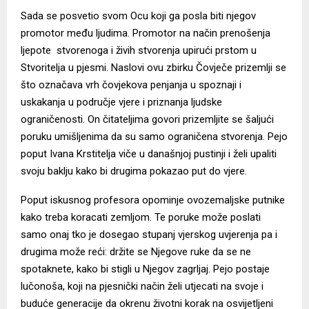
Sada se posvetio svom Ocu koji ga posla biti njegov
promotor među ljudima. Promotor na način prenošenja
ljepote stvorenoga i živih stvorenja upirući prstom u
Stvoritelja u pjesmi. Naslovi ovu zbirku Čovječe prizemlji se
što označava vrh čovjekova penjanja u spoznaji i
uskakanja u područje vjere i priznanja ljudske
ograničenosti. On čitateljima govori prizemljite se šaljući
poruku umišljenima da su samo ograničena stvorenja. Pejo
poput Ivana Krstitelja viče u današnjoj pustinji i želi upaliti
svoju baklju kako bi drugima pokazao put do vjere.
Poput iskusnog profesora opominje ovozemaljske putnike
kako treba koracati zemljom. Te poruke može poslati
samo onaj tko je dosegao stupanj vjerskog uvjerenja pa i
drugima može reći: držite se Njegove ruke da se ne
spotaknete, kako bi stigli u Njegov zagrljaj. Pejo postaje
lučonoša, koji na pjesnički način želi utjecati na svoje i
buduće generacije da okrenu životni korak na osvijetljeni