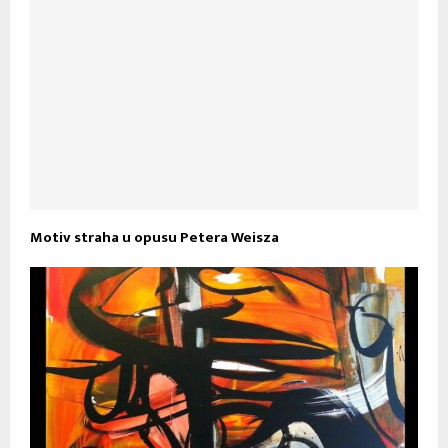
Motiv straha u opusu Petera Weisza