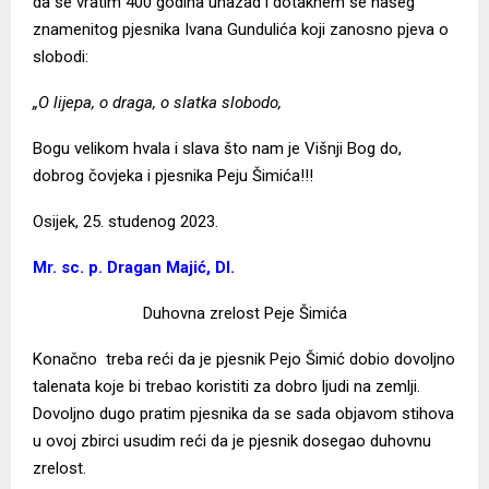
da se vratim 400 godina unazad i dotaknem se našeg
znamenitog pjesnika Ivana Gundulića koji zanosno pjeva o
slobodi:
„O lijepa, o draga, o slatka slobodo,
Bogu velikom hvala i slava što nam je Višnji Bog do,
dobrog čovjeka i pjesnika Peju Šimića!!!
Osijek, 25. studenog 2023.
Mr. sc. p. Dragan Majić, DI.
Duhovna zrelost Peje Šimića
Konačno treba reći da je pjesnik Pejo Šimić dobio dovoljno
talenata koje bi trebao koristiti za dobro ljudi na zemlji.
Dovoljno dugo pratim pjesnika da se sada objavom stihova
u ovoj zbirci usudim reći da je pjesnik dosegao duhovnu
zrelost.