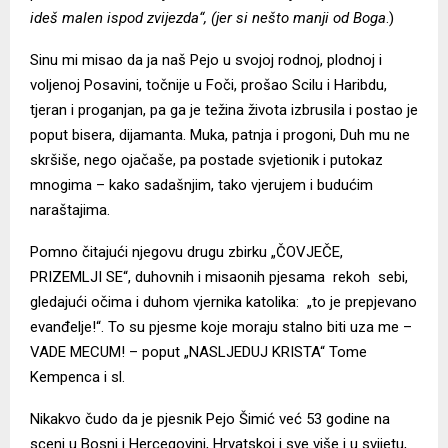
ideš malen ispod zvijezda“, (jer si nešto manji od Boga
.)
Sinu mi misao da ja naš Pejo u svojoj rodnoj, plodnoj i
voljenoj Posavini, točnije u Foči, prošao Scilu i Haribdu,
tjeran i proganjan, pa ga je težina života izbrusila i postao je
poput bisera, dijamanta. Muka, patnja i progoni, Duh mu ne
skršiše, nego ojačaše, pa postade svjetionik i putokaz
mnogima – kako sadašnjim, tako vjerujem i budućim
naraštajima.
Pomno čitajući njegovu drugu zbirku „ČOVJEČE,
PRIZEMLJI SE“, duhovnih i misaonih pjesama rekoh sebi,
gledajući očima i duhom vjernika katolika: „to je prepjevano
evanđelje!“. To su pjesme koje moraju stalno biti uza me –
VADE MECUM! – poput „NASLJEDUJ KRISTA“ Tome
Kempenca i sl.
Nikakvo čudo da je pjesnik Pejo Šimić već 53 godine na
sceni u Bosni i Hercegovini, Hrvatskoj i sve više i u svijetu,