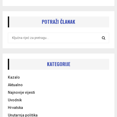
POTRAŽI ČLANAK
S
e
a
S
r
c
E
h
KATEGORIJE
f
A
o
Kazalo
r
R
:
Aktualno
C
Najnovije vijesti
Uvodnik
H
Hrvatska
Unutarnja politika