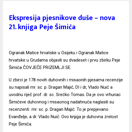
Ekspresija pjesnikove duše – nova
21. knjiga Peje Šimića
Ogranak Matice hrvatske u Osijeku i Ogranak Matice
hrvatske u Grudama objavili su dvadeset i prvu zbirku Peje
Šimića ČOVJEČE PRIZEMLJI SE.
U zbirci je 178 novih duhovnih i misaonih pjesama recenzije
su napisali mr. sc. p. Dragan Majić, DI i dr, Vlado Nuić a
uvodnu riječ prof. dr. sc. Srećko Tomas. Da je ovo vrhunac
Šimićeve duhovnog i misaonog nadahnuća naglasili su
recenzenti mr. sc. p. Dragan Majić: To je prepjevano
Evanđelje, a dr. Vlado Nuić: Ovo knjiga je duhovna zrelost
Peje Šimića.