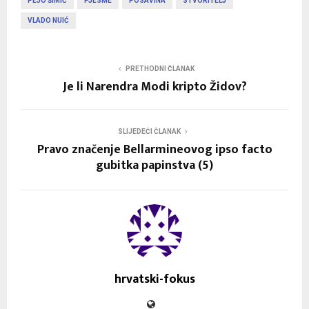
PEJO ŠIMIĆ
PJESME
POSAVINA
STVORITELJ
VLADO NUIĆ
PRETHODNI ČLANAK
Je li Narendra Modi kripto Židov?
SLIJEDEĆI ČLANAK
Pravo značenje Bellarmineovog ipso facto
gubitka papinstva (5)
hrvatski-fokus