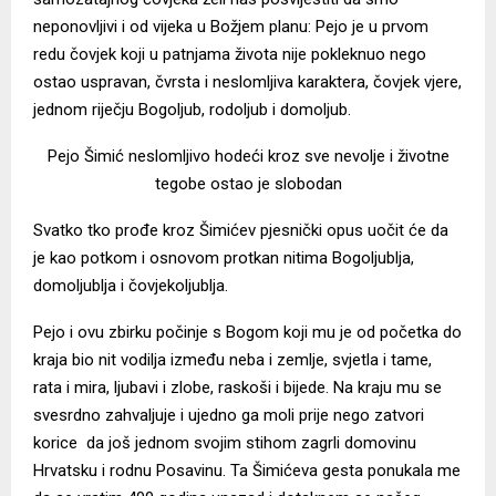
neponovljivi i od vijeka u Božjem planu:
Pejo je u prvom
redu čovjek koji u patnjama života nije pokleknuo nego
ostao uspravan, čvrsta i neslomljiva karaktera, čovjek vjere,
jednom riječju Bogoljub, rodoljub i domoljub.
Pejo Šimić neslomljivo hodeći kroz sve nevolje i životne
tegobe ostao je slobodan
Svatko tko prođe kroz Šimićev pjesnički opus uočit će da
je kao potkom i osnovom protkan nitima Bogoljublja,
domoljublja i čovjekoljublja.
Pejo i ovu zbirku počinje s Bogom koji mu je od početka do
kraja bio nit vodilja između neba i zemlje, svjetla i tame,
rata i mira, ljubavi i zlobe, raskoši i bijede. Na kraju mu se
svesrdno zahvaljuje i ujedno ga moli prije nego zatvori
korice da još jednom svojim stihom zagrli domovinu
Hrvatsku i rodnu Posavinu. Ta Šimićeva gesta ponukala me