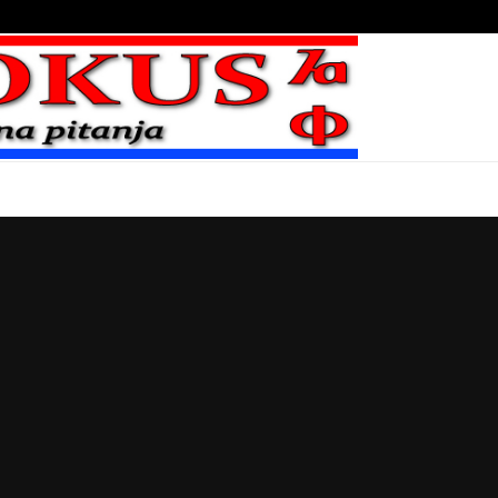
Bojni blaženika na nebesima