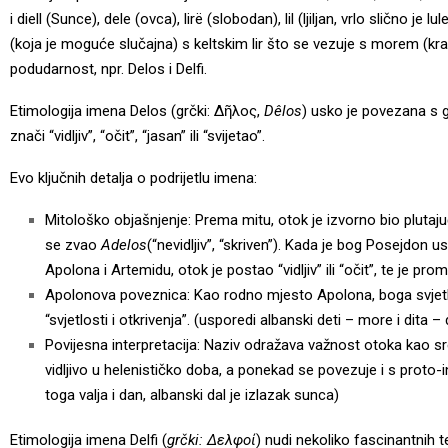
i diell (Sunce), dele (ovca), lirë (slobodan), lil (ljiljan, vrlo slično 
(koja je moguće slučajna) s keltskim lir što se vezuje s morem (kr
podudarnost, npr. Delos i Delfi.
Etimologija imena Delos (grčki: Δῆλος,
Dêlos
) usko je povezana s 
znači “vidljiv”, “očit”, “jasan” ili “svijetao”.
Evo ključnih detalja o podrijetlu imena:
Mitološko objašnjenje: Prema mitu, otok je izvorno bio pluta
se zvao
Adelos
(“nevidljiv”, “skriven”). Kada je bog Posejdon 
Apolona i Artemidu, otok je postao “vidljiv” ili “očit”, te je pro
Apolonova poveznica: Kao rodno mjesto Apolona, boga svjetlo
“svjetlosti i otkrivenja”. (usporedi albanski deti – more i dita 
Povijesna interpretacija: Naziv odražava važnost otoka kao sre
vidljivo u helenističko doba, a ponekad se povezuje i s prot
toga valja i dan, albanski dal je izlazak sunca)
Etimologija imena Delfi (
grčki: Δελφοί
) nudi nekoliko fascinantnih te