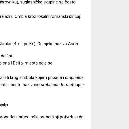
brovniku), suglasničke skupine se često
relazi u Ombla kroz lokalni romanski izričaj.
kilaka
(4. st. pr. Kr.). On rijeku naziva Arion.
delfini.
olona i Delfa, mjesta gdje se
uz isti krug simbola kojem pripada i
omphalos
u antici često nazivano
umbilicus terrae
(pupak
pilja
pronađeni arheološki ostaci koji potvrđuju da