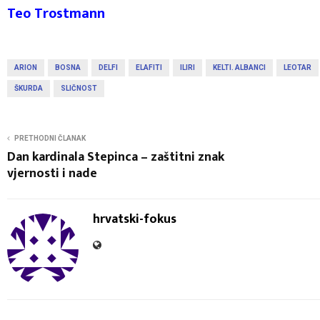
Teo Trostmann
ARION
BOSNA
DELFI
ELAFITI
ILIRI
KELTI. ALBANCI
LEOTAR
ŠKURDA
SLIČNOST
PRETHODNI ČLANAK
Dan kardinala Stepinca – zaštitni znak
vjernosti i nade
hrvatski-fokus