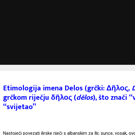
Etimologija imena Delos (grčki: Δῆλος,
grčkom riječju δῆλος (
dēlos
), što znači “v
“svijetao”
Nastojeći povezati ilirske riječi s albanskim za Ilir, sunce, vosak, ovc