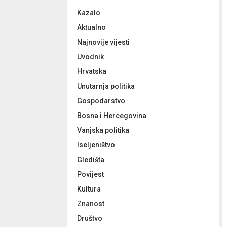
f
A
Kazalo
o
r
R
Aktualno
:
Najnovije vijesti
C
Uvodnik
H
Hrvatska
Unutarnja politika
Gospodarstvo
Bosna i Hercegovina
Vanjska politika
Iseljeništvo
Gledišta
Povijest
Kultura
Znanost
Društvo