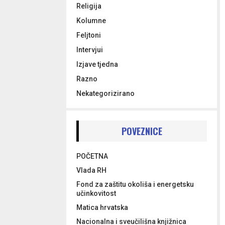
Religija
Kolumne
Feljtoni
Intervjui
Izjave tjedna
Razno
Nekategorizirano
POVEZNICE
POČETNA
Vlada RH
Fond za zaštitu okoliša i energetsku
učinkovitost
Matica hrvatska
Nacionalna i sveučilišna knjižnica