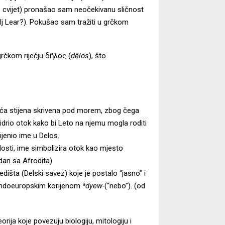
je lule cvijet) pronašao sam neočekivanu sličnost
alj Lear?). Pokušao sam tražiti u grčkom
grčkom riječju δῆλος (
dēlos
), što
juća stijena skrivena pod morem, zbog čega
usidrio otok kako bi Leto na njemu mogla roditi
mijenio ime u Delos.
sti, ime simbolizira otok kao mjesto
– dan sa Afrodita)
dišta (Delski savez) koje je postalo “jasno” i
o-indoeuropskim korijenom
*dyew-
(“nebo”). (od
orija koje povezuju biologiju, mitologiju i