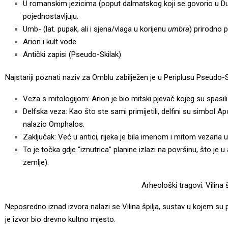
U romanskim jezicima (poput dalmatskog koji se govorio u Du
pojednostavljuju.
Umb- (lat. pupak, ali i sjena/vlaga u korijenu
umbra
) prirodno p
Arion i kult vode
Antički zapisi (Pseudo-Skilak)
Najstariji poznati naziv za Omblu zabilježen je u
Periplusu Pseudo-S
Veza s mitologijom: Arion je bio mitski pjevač kojeg su spasili 
Delfska veza: Kao što ste sami primijetili, delfini su simbol Ap
nalazio Omphalos.
Zaključak: Već u antici, rijeka je bila imenom i mitom vezana 
To je točka gdje “iznutrica” planine izlazi na površinu, što je 
zemlje).
Arheološki tragovi: Vilina š
Neposredno iznad izvora nalazi se Vilina špilja, sustav u kojem su 
je izvor bio drevno kultno mjesto.