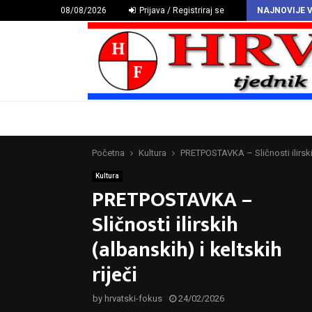
HAZU proglasio Deklaraciju o hrvatskomu povijesnom grbu
08/08/2026
Prijava / Registriraj se
NAJNOVIJE V
Početna
Kultura
PRETPOSTAVKA – Sličnosti ilirskih 
Kultura
PRETPOSTAVKA –
Sličnosti ilirskih
(albanskih) i keltskih
riječi
by
hrvatski-fokus
24/02/2026