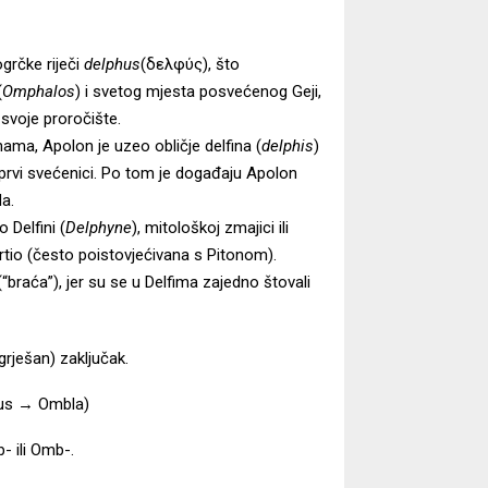
ogrčke riječi
delphus
(δελφύς), što
(
Omphalos
) i svetog mjesta posvećenog Geji,
 svoje proročište.
ama, Apolon je uzeo obličje delfina (
delphis
)
 prvi svećenici. Po tom je događaju Apolon
a.
 Delfini (
Delphyne
), mitološkoj zmajici ili
mrtio (često poistovjećivana s Pitonom).
(“braća”), jer su se u Delfima zajedno štovali
rješan) zaključak.
cus → Ombla)
- ili Omb-.