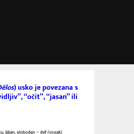
Dêlos
) usko je povezana s
idljiv”, “očit”, “jasan” ili
u, ljiljan, slobodan – dyll (vosak)