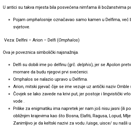
U antici su takva mjesta bila posvećena nimfama ili božanstvima p
Pojam
omphalos
nije označavao samo kamen u Delfima, već bil
svjetove.
Veza: Delfini – Arion – Delfi (
Omphalos
)
Ova je poveznica simbolički najsnažnija.
Delfi su dobili ime po delfinu (grč.
delphis
), jer se Apolon pret
mornare da budu njegovi prvi svećenici.
Omphalos se nalazio upravo u Delfima.
Arion, mitski pjevač čije se ime vezuje uz antički naziv Omble 
Čovjek se lako zavede na krivi put, jer postoje i lingvistički vr
vode .
Prilike za enigmatiku ima napretek jer nam još nisu jasni (ili p
obližnjim krajevima kao što Bosna, Elafiti, Ragusa, Lopud, Mljet
Zanimljivo je da keltski nazivi za vodu /uisge, uisce/ su našli 