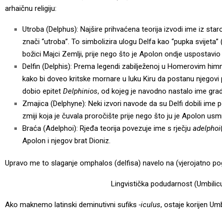
arhaičnu religiju:
Utroba (Delphus): Najšire prihvaćena teorija izvodi ime iz star
znači “utroba”. To simbolizira ulogu Delfa kao “pupka svijeta” 
božici Majci Zemlji, prije nego što je Apolon ondje uspostavio
Delfin (Delphis): Prema legendi zabilježenoj u Homerovim himn
kako bi doveo kritske mornare u luku Kiru da postanu njegovi
dobio epitet
Delphinios
, od kojeg je navodno nastalo ime grad
Zmajica (Delphyne): Neki izvori navode da su Delfi dobili ime po
zmiji koja je čuvala proročište prije nego što ju je Apolon us
Braća (Adelphoi): Rjeđa teorija povezuje ime s rječju
adelphoi
Apolon i njegov brat Dioniz.
Upravo me to slaganje omphalos (delfisa) navelo na (vjerojatno pog
Lingvistička podudarnost (Umbili
Ako maknemo latinski deminutivni sufiks
-iculus
, ostaje korijen Umb