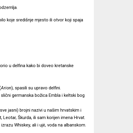
odzemlja.
o koje središnje mjesto ili otvor koji spaja
vorio u delfina kako bi doveo kretanske
(
Arion
), spasili su upravo delfini.
lo slični germanska božica Embla i keltski bog
osve jasni) brojni nazivi u našim hrvatskim i
, Leotar, Škurda, ili sam korijen imena Hrvat.
u izrazu Whiskey, ali i ujë, voda na albanskom.