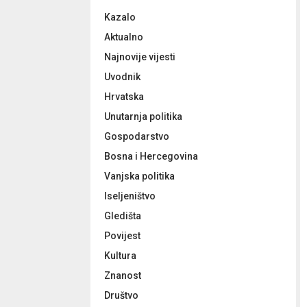
f
A
Kazalo
o
r
R
Aktualno
:
Najnovije vijesti
C
Uvodnik
H
Hrvatska
Unutarnja politika
Gospodarstvo
Bosna i Hercegovina
Vanjska politika
Iseljeništvo
Gledišta
Povijest
Kultura
Znanost
Društvo