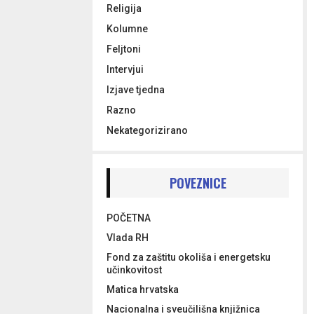
Religija
Kolumne
Feljtoni
Intervjui
Izjave tjedna
Razno
Nekategorizirano
POVEZNICE
POČETNA
Vlada RH
Fond za zaštitu okoliša i energetsku
učinkovitost
Matica hrvatska
Nacionalna i sveučilišna knjižnica