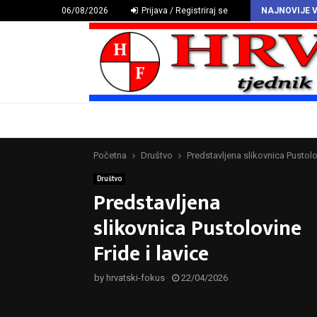
HAZU proglasio Deklaraciju o hrvatskomu povijesnom grbu
06/08/2026
Prijava / Registriraj se
NAJNOVIJE V
Početna
Društvo
Predstavljena slikovnica Pustolov
Društvo
Predstavljena
slikovnica Pustolovine
Fride i lavice
by
hrvatski-fokus
22/04/2026