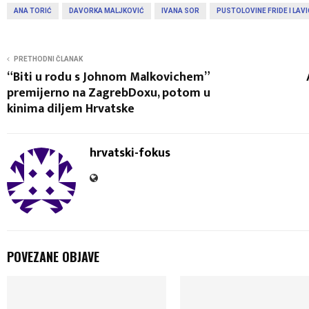
ANA TORIĆ
DAVORKA MALJKOVIĆ
IVANA SOR
PUSTOLOVINE FRIDE I LAVI
PRETHODNI ČLANAK
“Biti u rodu s Johnom Malkovichem”
premijerno na ZagrebDoxu, potom u
kinima diljem Hrvatske
hrvatski-fokus
POVEZANE OBJAVE