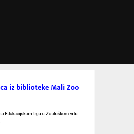
ica iz biblioteke Mali Zoo
ti na Edukacijskom trgu u Zoološkom vrtu
.