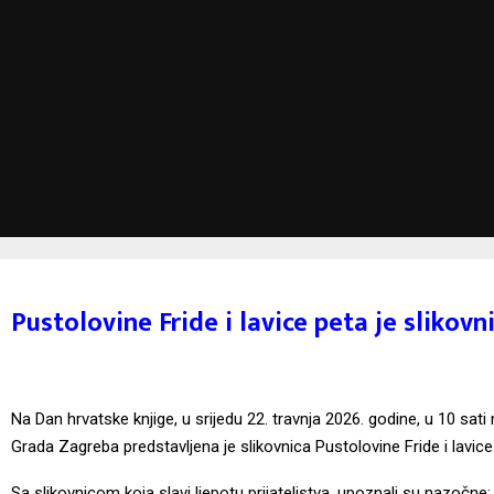
Pustolovine Fride i lavice peta je slikovn
Na Dan hrvatske knjige, u srijedu 22. travnja 2026. godine, u 10 sa
Grada Zagreba predstavljena je slikovnica Pustolovine Fride i lavice
Sa slikovnicom koja slavi ljepotu prijateljstva, upoznali su nazočne: