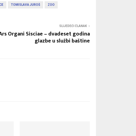
CE
TOMISLAVA JUROŠ
ZOO
SLIJEDEĆI ČLANAK
Ars Organi Sisciae – dvadeset godina
glazbe u službi baštine