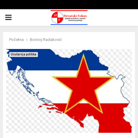
PRIMARY
MENU
Početna
Borivoj Radaković
Unutarnja politika