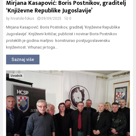
Mirjana Kasapović: Boris Postnikov, graditelj
‘Književne Republike Jugoslavije’
by
hrvatski-fokus
09/09/2025
0
Mirjana Kasapović: Boris Postnikov, graditelj ‘Književne Republike
Jugoslavije’. Književni kritičar, publicist i novinar Boris Postnikov
proteklih je godina marljivo konstruirao postjugoslavensku
književnost. Vrhunac je toga...
Saznaj više
Uvodnik