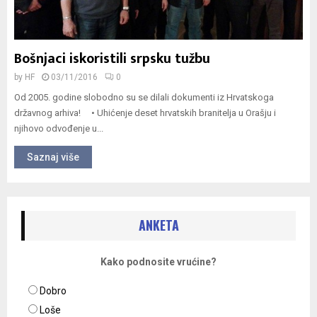
Bošnjaci iskoristili srpsku tužbu
by
HF
03/11/2016
0
Od 2005. godine slobodno su se dilali dokumenti iz Hrvatskoga
državnog arhiva! • Uhićenje deset hrvatskih branitelja u Orašju i
njihovo odvođenje u...
Saznaj više
ANKETA
Kako podnosite vrućine?
Dobro
Loše