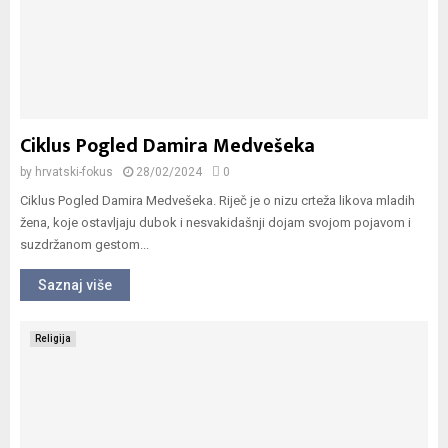
Ciklus Pogled Damira Medvešeka
by
hrvatski-fokus
28/02/2024
0
Ciklus Pogled Damira Medvešeka. Riječ je o nizu crteža likova mladih
žena, koje ostavljaju dubok i nesvakidašnji dojam svojom pojavom i
suzdržanom gestom...
Saznaj više
Religija