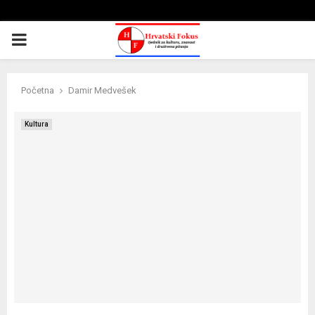
PRIMARY
MENU
Početna
Damir Medvešek
Kultura