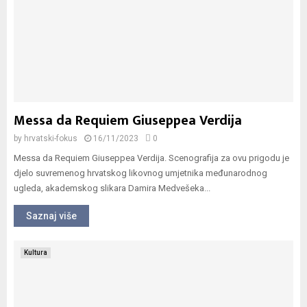
Messa da Requiem Giuseppea Verdija
by
hrvatski-fokus
16/11/2023
0
Messa da Requiem Giuseppea Verdija. Scenografija za ovu prigodu je
djelo suvremenog hrvatskog likovnog umjetnika međunarodnog
ugleda, akademskog slikara Damira Medvešeka...
Saznaj više
Kultura