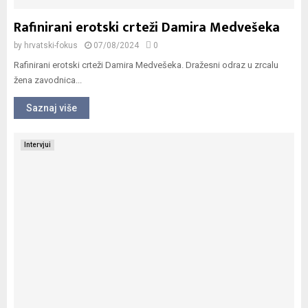
Rafinirani erotski crteži Damira Medvešeka
by
hrvatski-fokus
07/08/2024
0
Rafinirani erotski crteži Damira Medvešeka. Dražesni odraz u zrcalu
žena zavodnica...
Saznaj više
Intervjui