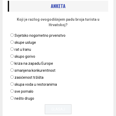
ANKETA
Koji je razlog ovogodišnjem padu broja turista u
Hrvatskoj?
Svjetsko nogometno prvenstvo
skupe usluge
rat u Iranu
skupo gorivo
kriza na zapadu Europe
smanjena konkurentnost
zasićenost tržišta
skupa voda u restoranima
sve pomalo
nešto drugo