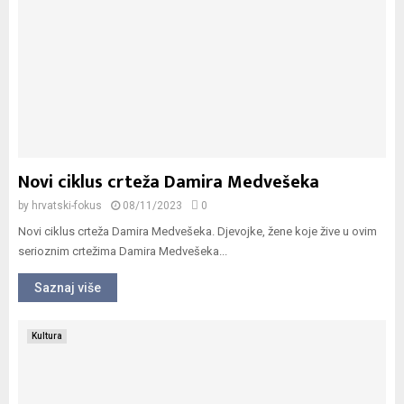
Novi ciklus crteža Damira Medvešeka
by
hrvatski-fokus
08/11/2023
0
Novi ciklus crteža Damira Medvešeka. Djevojke, žene koje žive u ovim
serioznim crtežima Damira Medvešeka...
Saznaj više
Kultura