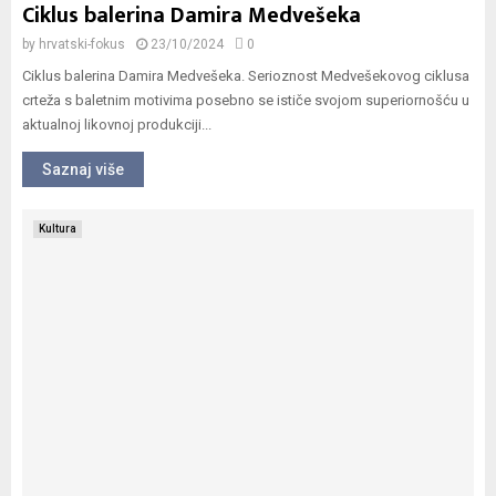
Ciklus balerina Damira Medvešeka
by
hrvatski-fokus
23/10/2024
0
Ciklus balerina Damira Medvešeka. Serioznost Medvešekovog ciklusa
crteža s baletnim motivima posebno se ističe svojom superiornošću u
aktualnoj likovnoj produkciji...
Saznaj više
Kultura