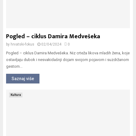
Pogled – ciklus Damira Medvešeka
by
hrvatski-fokus
02/04/2024
0
Pogled – ciklus Damira Medvešeka. Niz crteža likova mladih žena, koje
ostavljaju dubok i nesvakidašnji dojam svojom pojavom i suzdržanom
gestom...
Saznaj više
Kultura