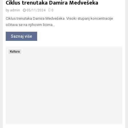
Ciklus trenutaka Damira Medvešeka
by
admin
05/11/2024
0
Ciklus trenutaka Damira Medvešeka. Visoki stupanj koncentracije
očitava se na njihovim licima...
Saznaj više
Kultura