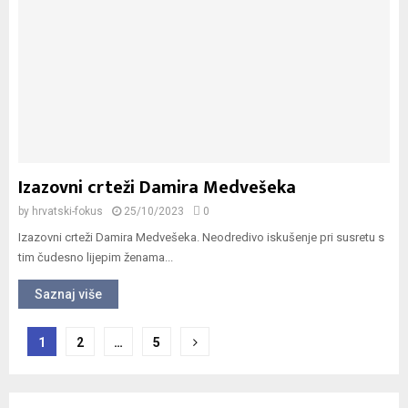
Izazovni crteži Damira Medvešeka
by
hrvatski-fokus
25/10/2023
0
Izazovni crteži Damira Medvešeka. Neodredivo iskušenje pri susretu s
tim čudesno lijepim ženama...
Saznaj više
Navigacija
1
2
…
5
objava