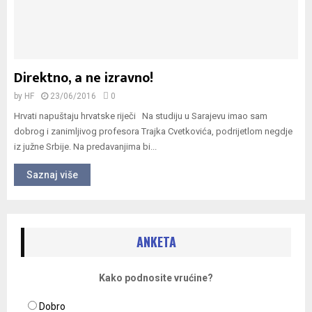
Direktno, a ne izravno!
by
HF
23/06/2016
0
Hrvati napuštaju hrvatske riječi Na studiju u Sarajevu imao sam
dobrog i zanimljivog profesora Trajka Cvetkovića, podrijetlom negdje
iz južne Srbije. Na predavanjima bi...
Saznaj više
ANKETA
Kako podnosite vrućine?
Dobro