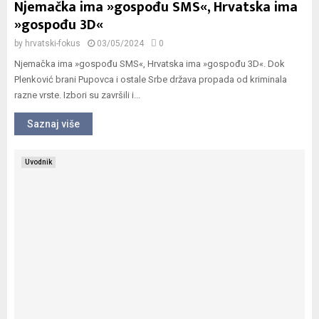
Njemačka ima »gospođu SMS«, Hrvatska ima
»gospođu 3D«
by
hrvatski-fokus
03/05/2024
0
Njemačka ima »gospođu SMS«, Hrvatska ima »gospođu 3D«. Dok
Plenković brani Pupovca i ostale Srbe država propada od kriminala
razne vrste. Izbori su završili i...
Saznaj više
Uvodnik