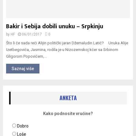
Bakir i Sebija dobili unuku – Srpkinju
by
HF
06/01/2017
0
Što li će sada reći Alijin politički jaran Džemaludin Latić? Unuka Alije
Izetbegovića, Jasmina, rodila je u Nizozemskoj kćer sa Srbinom
Gligorom Popovićem,...
Saznaj više
ANKETA
Kako podnosite vrućine?
Dobro
Loše