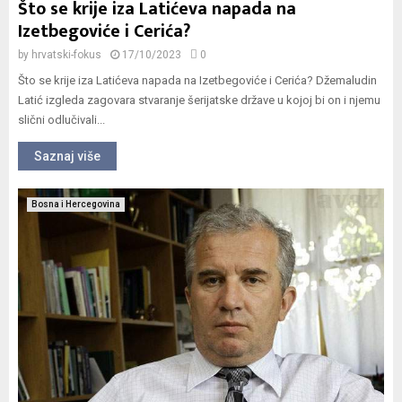
Što se krije iza Latićeva napada na
Izetbegoviće i Cerića?
by
hrvatski-fokus
17/10/2023
0
Što se krije iza Latićeva napada na Izetbegoviće i Cerića? Džemaludin
Latić izgleda zagovara stvaranje šerijatske države u kojoj bi on i njemu
slični odlučivali...
Saznaj više
Bosna i Hercegovina