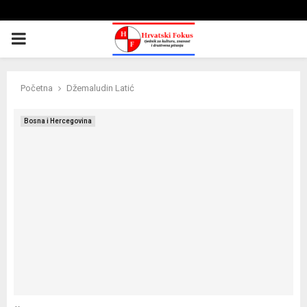
PRIMARY
MENU
Početna
Džemaludin Latić
Bosna i Hercegovina